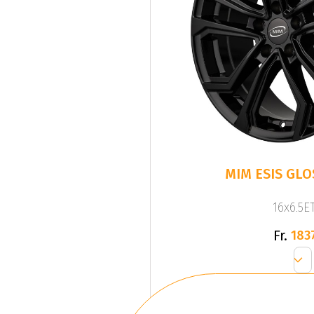
MIM ESIS GLO
16x6.5ET
Fr.
183