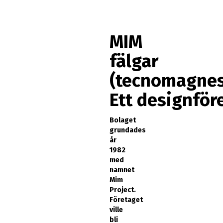
MIM
fälgar
(tecnomagnes
Ett designför
Bolaget
grundades
år
1982
med
namnet
Mim
Project.
Företaget
ville
bli