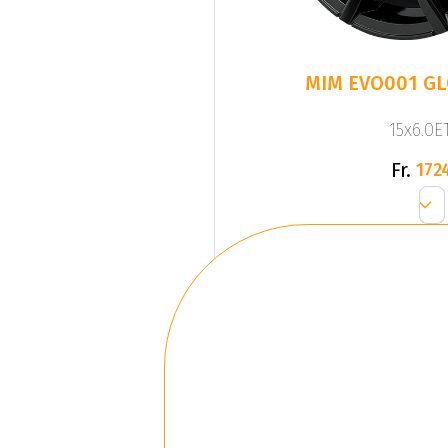
MIM EVO001 G
15x6.0ET
Fr.
172