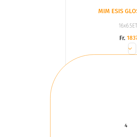
MIM ESIS GLO
16x6.5ET
Fr.
183