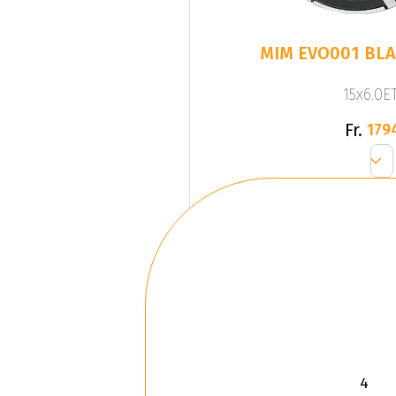
MIM EVO001 BL
15x6.0ET
Fr.
179