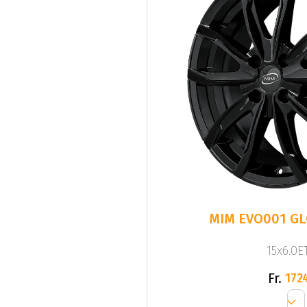
MIM EVO001 G
15x6.0ET
Fr.
172