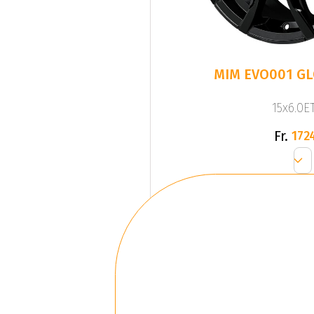
MIM EVO001 G
15x6.0ET
Fr.
172