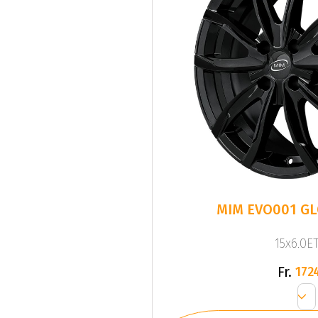
MIM EVO001 G
15x6.0ET
Fr.
172