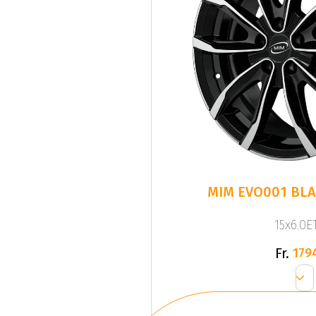
MIM EVO001 BL
15x6.0ET
Fr.
179