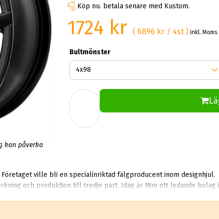
Köp nu. betala senare med Kustom.
1724 kr
( 6896 kr / 4st )
inkl. Moms
Bultmönster
Lä
ng kan påverka
öretaget ville bli en specialinriktad fälgproducent inom designhjul