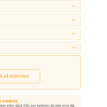
 tänka på.
k på bilmodell
 detta.
 dina däck.
T STORLEK
lgar eller däck från oss behöver du inte oroa dig