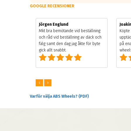
GOOGLE RECENSIONER
Jörgen Englund
Joak
gsäsongen.
Mkt bra bemötande vid beställning
Köpte 
ning men
och råd vid beställning av däck och
upptäc
 väldigt
fälg samt den dag jag åkte för byte
på ena
ng som alla
gick allt snabbt.
wheels
Varför välja ABS Wheels? (PDF)