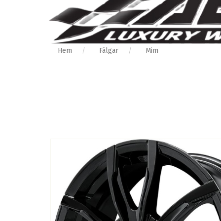
Hem
Fälgar
Mim