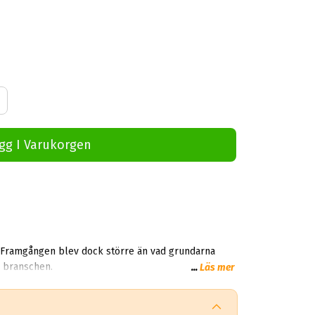
gg I Varukorgen
. Framgången blev dock större än vad grundarna
anade och på kort tid flyttade man över logistik, tillverkning och produktion till tredje part. Idag är Mim ett ledande bolag i branschen.
...
Läs mer