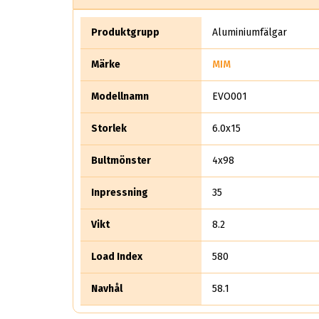
Produktgrupp
Aluminiumfälgar
Märke
MIM
Modellnamn
EVO001
Storlek
6.0x15
Bultmönster
4x98
Inpressning
35
Vikt
8.2
Load Index
580
Navhål
58.1