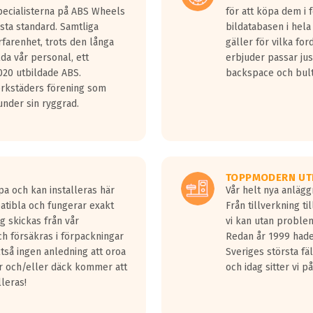
Specialisterna på ABS Wheels
för att köpa dem i 
sta standard. Samtliga
bildatabasen i hela
rfarenhet, trots den långa
gäller för vilka for
lda vår personal, ett
erbjuder passar just
20 utbildade ABS.
backspace och bul
erkstäders förening som
nder sin ryggrad.
TOPPMODERN UT
pa och kan installeras här
Vår helt nya anläg
patibla och fungerar exakt
Från tillverkning t
g skickas från vår
vi kan utan problem
h försäkras i förpackningar
Redan år 1999 hade 
lltså ingen anledning att oroa
Sveriges största fä
ar och/eller däck kommer att
och idag sitter vi 
lleras!