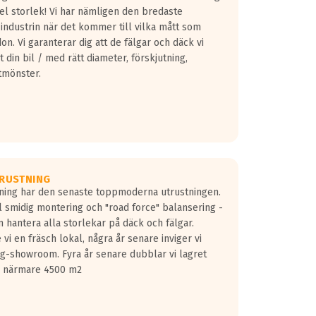
fel storlek! Vi har nämligen den bredaste
 industrin när det kommer till vilka mått som
don. Vi garanterar dig att de fälgar och däck vi
 din bil / med rätt diameter, förskjutning,
tmönster.
RUSTNING
gning har den senaste toppmoderna utrustningen.
ill smidig montering och "road force" balansering -
 hantera alla storlekar på däck och fälgar.
vi en fräsch lokal, några år senare inviger vi
lg-showroom. Fyra år senare dubblar vi lagret
på närmare 4500 m2