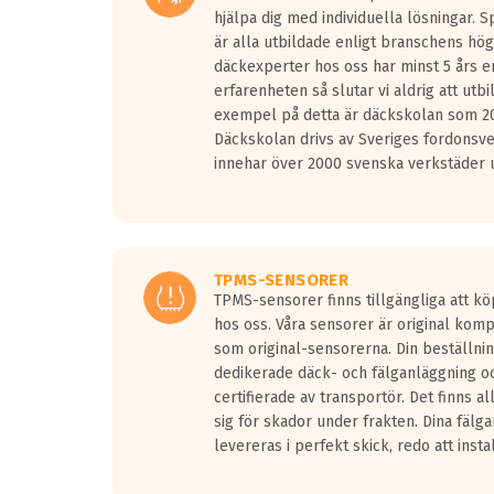
hjälpa dig med individuella lösningar. 
är alla utbildade enligt branschens hög
däckexperter hos oss har minst 5 års e
erfarenheten så slutar vi aldrig att utbi
exempel på detta är däckskolan som 20
Däckskolan drivs av Sveriges fordonsv
innehar över 2000 svenska verkstäder u
TPMS-SENSORER
TPMS-sensorer finns tillgängliga att kö
hos oss. Våra sensorer är original kom
som original-sensorerna. Din beställnin
dedikerade däck- och fälganläggning oc
certifierade av transportör. Det finns a
sig för skador under frakten. Dina fälg
levereras i perfekt skick, redo att insta