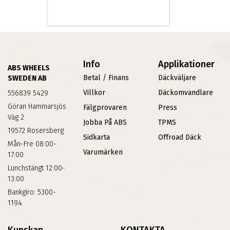
Info
Applikationer
ABS WHEELS
Betal / Finans
Däckväljare
SWEDEN AB
Villkor
Däckomvandlare
556839 5429
Göran Hammarsjös
Fälgprovaren
Press
Väg 2
Jobba På ABS
TPMS
19572 Rosersberg
Sidkarta
Offroad Däck
Mån-Fre 08:00-
Varumärken
17:00
Lunchstängt 12:00-
13:00
Bankgiro: 5300-
1194
Kunskap
KONTAKTA