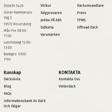
Villkor
Däckomvandlare
556839 5429
Göran Hammarsjös
Fälgprovaren
Press
Väg 2
Jobba På ABS
TPMS
19572 Rosersberg
Sidkarta
Offroad Däck
Mån-Fre 08:00-
Varumärken
17:00
Lunchstängt 12:00-
13:00
Bankgiro: 5300-
1194
Kunskap
KONTAKTA
Däckskola
Kontakta Oss
Blog
Vinterdäck
FAQs
Informationsbank Av Däck
Och Fälgar