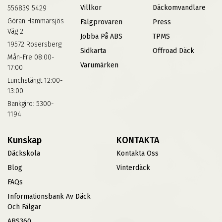
Villkor
Däckomvandlare
556839 5429
Göran Hammarsjös
Fälgprovaren
Press
Väg 2
Jobba På ABS
TPMS
19572 Rosersberg
Sidkarta
Offroad Däck
Mån-Fre 08:00-
Varumärken
17:00
Lunchstängt 12:00-
13:00
Bankgiro: 5300-
1194
Kunskap
KONTAKTA
Däckskola
Kontakta Oss
Blog
Vinterdäck
FAQs
Informationsbank Av Däck
Och Fälgar
ABS360