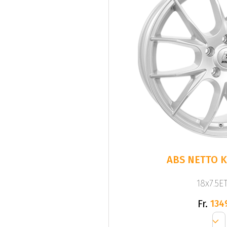
ABS NETTO KI
18x7.5ET
Fr.
134