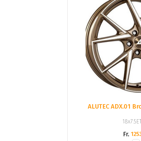
ALUTEC ADX.01 Bro
18x7.5ET
Fr.
1253