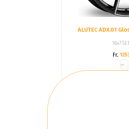
ALUTEC ADX.01 Glos
18x7.5ET
Fr.
1253