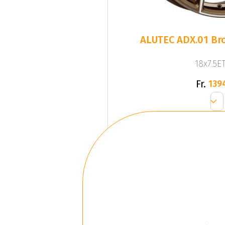
ALUTEC ADX.01 Bro
18x7.5ET
Fr.
139