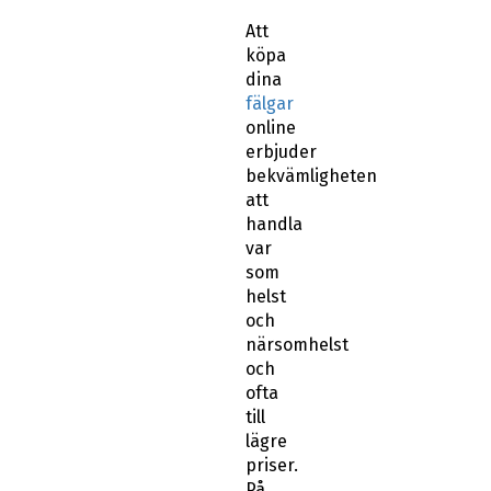
Att
köpa
dina
fälgar
online
erbjuder
bekvämligheten
att
handla
var
som
helst
och
närsomhelst
och
ofta
till
lägre
priser.
På