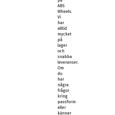
på
ABS
Wheels.
Vi
har
alltid
mycket
på
lager
och
snabba
leveranser.
Om
du
har
några
frågor
kring
passform
eller
känner