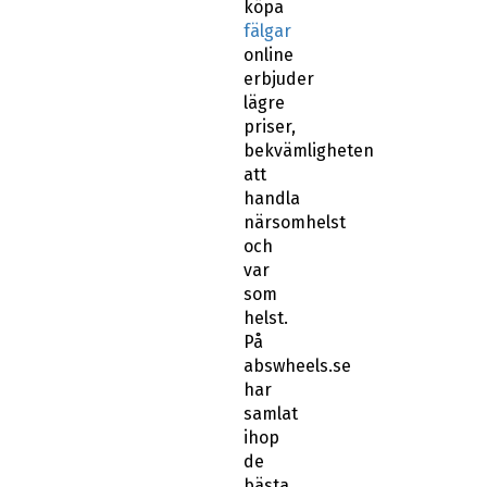
köpa
fälgar
online
erbjuder
lägre
priser,
bekvämligheten
att
handla
närsomhelst
och
var
som
helst.
På
abswheels.se
har
samlat
ihop
de
bästa