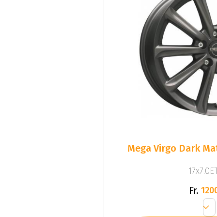
Mega Virgo Dark Mat
17x7.0ET
Fr.
120