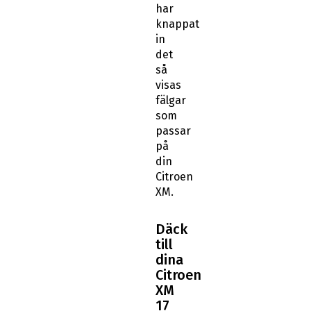
har
knappat
in
det
så
visas
fälgar
som
passar
på
din
Citroen
XM.
Däck
till
dina
Citroen
XM
17