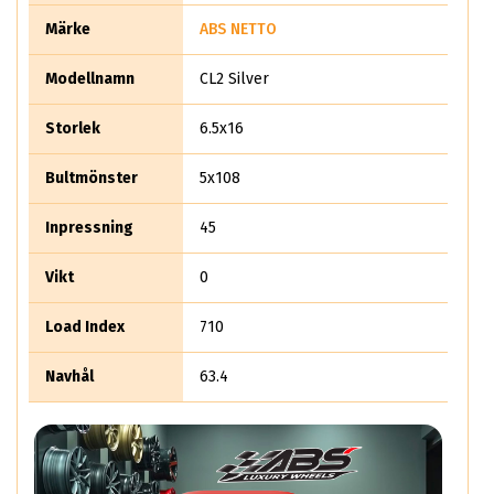
Märke
ABS NETTO
Modellnamn
CL2 Silver
Storlek
6.5x16
Bultmönster
5x108
Inpressning
45
Vikt
0
Load Index
710
Navhål
63.4