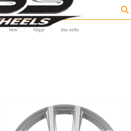
Hem
Fälgar
Abs netto