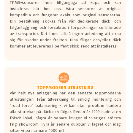
TPMS-sensorer finns tillgängliga att köpa och kan
installeras här hos oss. Våra sensorer är original
kompatibla och fungerar exakt som original-sensorerna.
Din beställning skickas från vår dedikerade däck- och
fälganläggning och försäkras i förpackningar certifierade
av transportör. Det finns alltså ingen anledning att oroa
sig för skador under frakten. Dina fälgar och/eller däck
kommer att levereras i perfekt skick, redo att installeras!
TOPPMODERN UTRUSTNING
Vår helt nya anläggning har den senaste toppmoderna
utrustningen. Från tillverkning till smidig montering och
"road force" balansering - vi kan utan problem hantera
alla storlekar på däck och fälgar. Redan år 1999 hade vi en
fräsch lokal, några år senare inviger vi Sveriges största
fälg-showroom. Fyra år senare dubblar vi lagret och idag
sitter vi på närmare 4500 m2