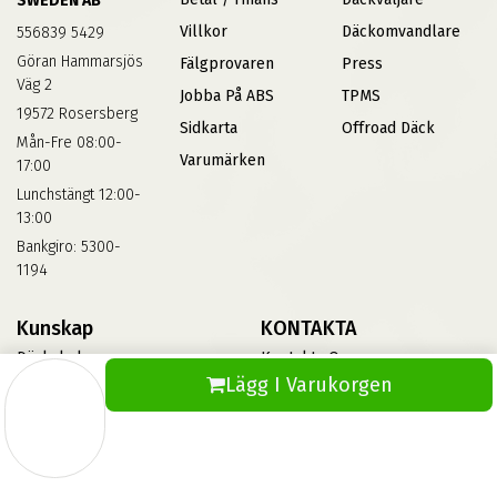
SWEDEN AB
Villkor
Däckomvandlare
556839 5429
Göran Hammarsjös
Fälgprovaren
Press
Väg 2
Jobba På ABS
TPMS
19572 Rosersberg
Sidkarta
Offroad Däck
Mån-Fre 08:00-
Varumärken
17:00
Lunchstängt 12:00-
13:00
Bankgiro: 5300-
1194
Kunskap
KONTAKTA
Däckskola
Kontakta Oss
Lägg I Varukorgen
Blog
Vinterdäck
FAQs
Informationsbank Av Däck
Och Fälgar