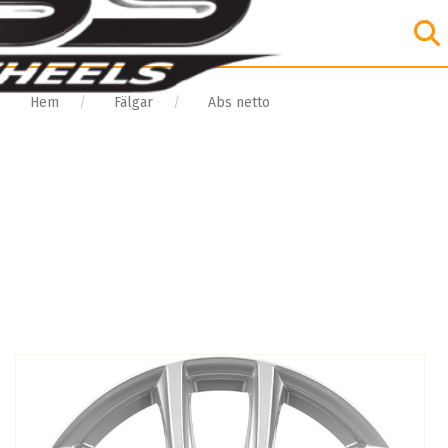
Hem
Fälgar
Abs netto