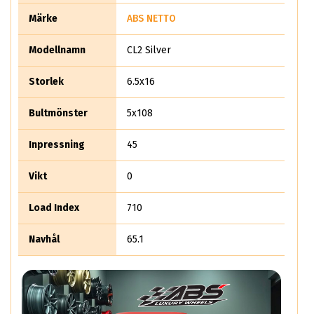
Märke
ABS NETTO
Modellnamn
CL2 Silver
Storlek
6.5x16
Bultmönster
5x108
Inpressning
45
Vikt
0
Load Index
710
Navhål
65.1