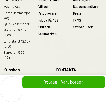
SWEDEN AB
Villkor
Däckomvandlare
556839 5429
Göran Hammarsjös
Fälgprovaren
Press
Väg 2
Jobba På ABS
TPMS
19572 Rosersberg
Sidkarta
Offroad Däck
Mån-Fre 08:00-
Varumärken
17:00
Lunchstängt 12:00-
13:00
Bankgiro: 5300-
1194
Kunskap
KONTAKTA
Däckskola
Kontakta Oss
Lägg I Varukorgen
Blog
Vinterdäck
FAQs
Informationsbank Av Däck
Och Fälgar