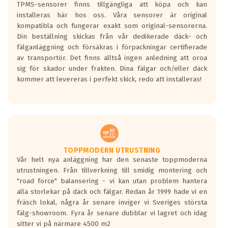
TPMS-sensorer finns tillgängliga att köpa och kan
installeras här hos oss. Våra sensorer är original
kompatibla och fungerar exakt som original-sensorerna.
Din beställning skickas från vår dedikerade däck- och
fälganläggning och försäkras i förpackningar certifierade
av transportör. Det finns alltså ingen anledning att oroa
sig för skador under frakten. Dina fälgar och/eller däck
kommer att levereras i perfekt skick, redo att installeras!
TOPPMODERN UTRUSTNING
Vår helt nya anläggning har den senaste toppmoderna
utrustningen. Från tillverkning till smidig montering och
"road force" balansering - vi kan utan problem hantera
alla storlekar på däck och fälgar. Redan år 1999 hade vi en
fräsch lokal, några år senare inviger vi Sveriges största
fälg-showroom. Fyra år senare dubblar vi lagret och idag
sitter vi på närmare 4500 m2