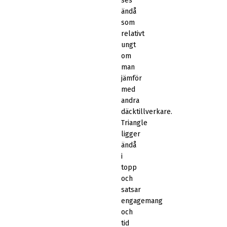
ses
ändå
som
relativt
ungt
om
man
jämför
med
andra
däcktillverkare.
Triangle
ligger
ändå
i
topp
och
satsar
engagemang
och
tid