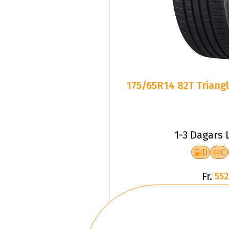
175/65R14 82T Triangl
1-3 Dagars 
D
C
Fr.
552