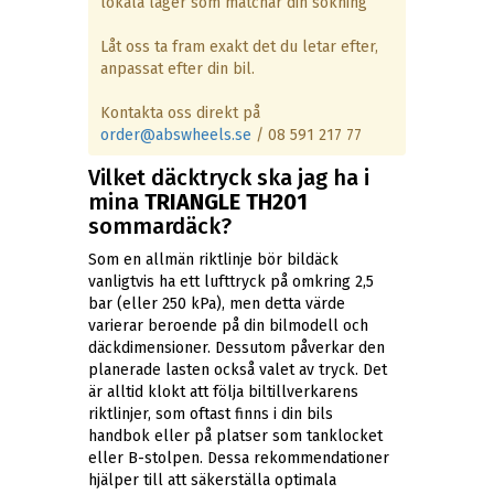
lokala lager som matchar din sökning
Låt oss ta fram exakt det du letar efter,
anpassat efter din bil.
Kontakta oss direkt på
order@abswheels.se
/ 08 591 217 77
Vilket däcktryck ska jag ha i
mina
TRIANGLE TH201
sommardäck?
Som en allmän riktlinje bör bildäck
vanligtvis ha ett lufttryck på omkring 2,5
bar (eller 250 kPa), men detta värde
varierar beroende på din bilmodell och
däckdimensioner. Dessutom påverkar den
planerade lasten också valet av tryck. Det
är alltid klokt att följa biltillverkarens
riktlinjer, som oftast finns i din bils
handbok eller på platser som tanklocket
eller B-stolpen. Dessa rekommendationer
hjälper till att säkerställa optimala