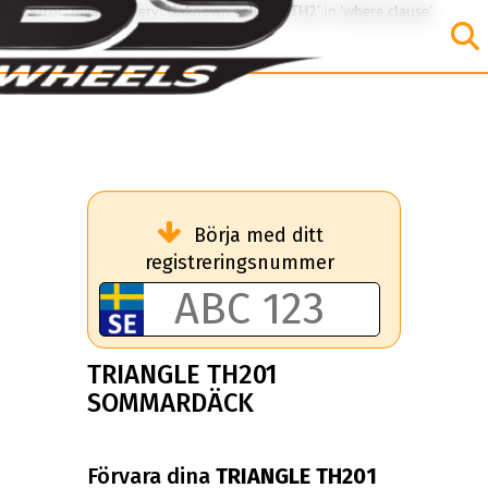
SQL Error: Invalid query: Unknown column 'TH2' in 'where clause'
Börja med ditt
registreringsnummer
TRIANGLE TH201
SOMMARDÄCK
Förvara dina
TRIANGLE TH201