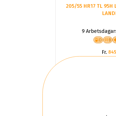
205/55 HR17 TL 95H
LAND
9 Arbetsdagar
D
B
Fr.
845