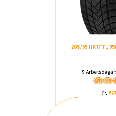
205/55 HR17 TL 9
9 Arbetsdagar
D
B
Fr.
823