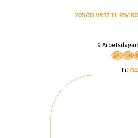
205/55 VR17 TL 95V 
9 Arbetsdagar
C
B
Fr.
752