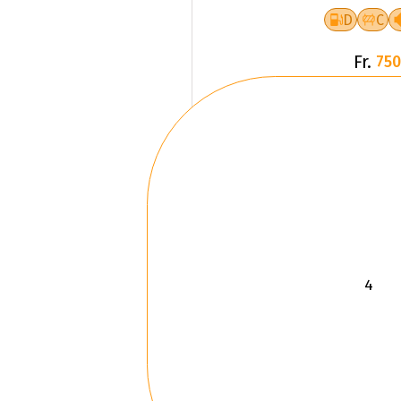
D
C
Fr.
750