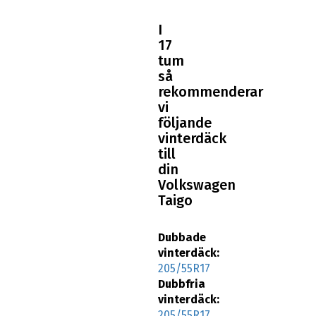
I
17
tum
så
rekommenderar
vi
följande
vinterdäck
till
din
Volkswagen
Taigo
Dubbade
vinterdäck:
205/55R17
Dubbfria
vinterdäck:
205/55R17