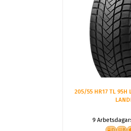
205/55 HR17 TL 95H
LAND
9 Arbetsdagar
D
B