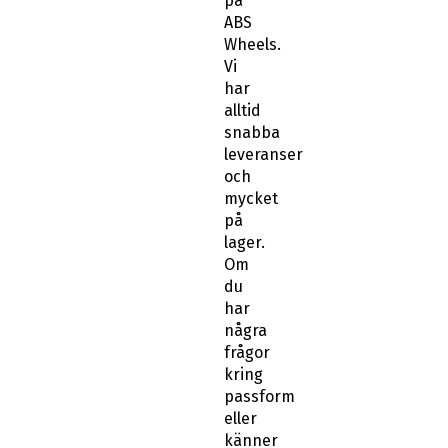
på
ABS
Wheels.
Vi
har
alltid
snabba
leveranser
och
mycket
på
lager.
Om
du
har
några
frågor
kring
passform
eller
känner