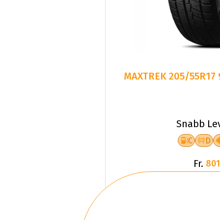
MAXTREK 205/55R17 
Snabb Le
C
D
Fr.
801