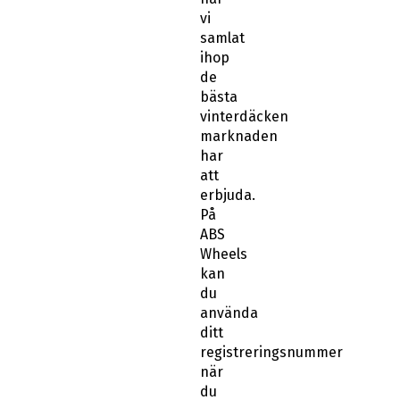
vi
samlat
ihop
de
bästa
vinterdäcken
marknaden
har
att
erbjuda.
På
ABS
Wheels
kan
du
använda
ditt
registreringsnummer
när
du