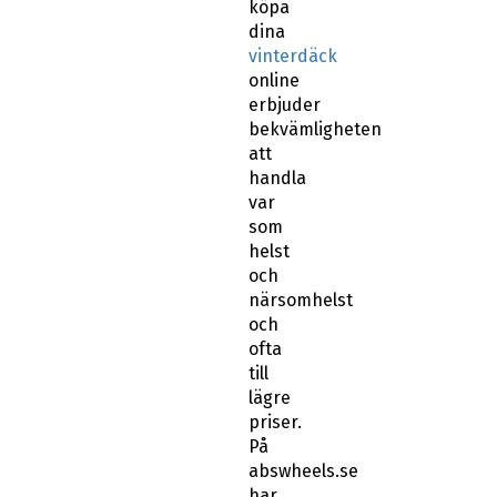
köpa
dina
vinterdäck
online
erbjuder
bekvämligheten
att
handla
var
som
helst
och
närsomhelst
och
ofta
till
lägre
priser.
På
abswheels.se
har