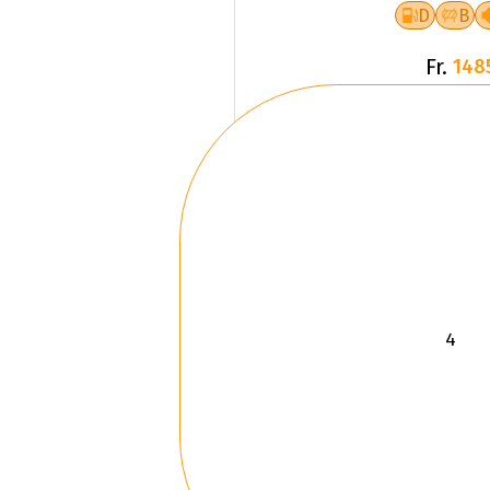
D
B
Fr.
148