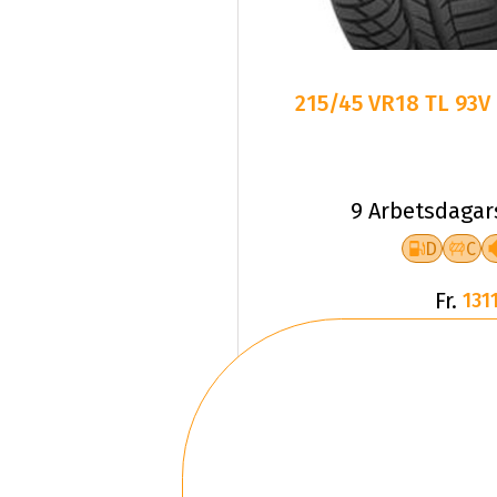
215/45 VR18 TL 93
9 Arbetsdagar
D
C
Fr.
1311