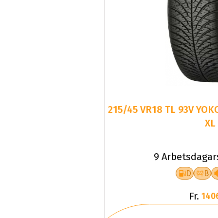
215/45 VR18 TL 93V YO
XL
9 Arbetsdagar
D
B
Fr.
140