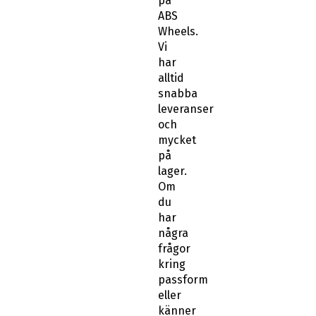
på
ABS
Wheels.
Vi
har
alltid
snabba
leveranser
och
mycket
på
lager.
Om
du
har
några
frågor
kring
passform
eller
känner