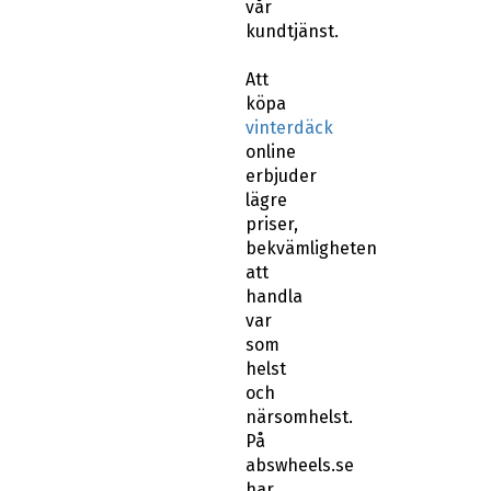
vår
kundtjänst.
Att
köpa
vinterdäck
online
erbjuder
lägre
priser,
bekvämligheten
att
handla
var
som
helst
och
närsomhelst.
På
abswheels.se
har