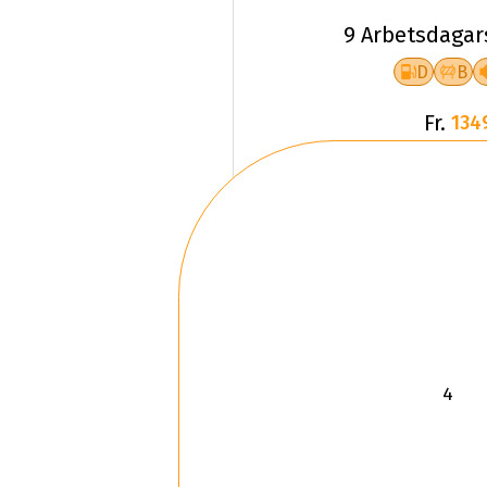
9 Arbetsdagar
D
B
Fr.
134