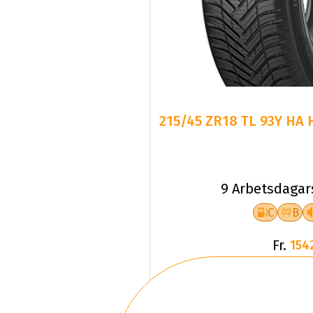
215/45 ZR18 TL 93Y HA 
9 Arbetsdagar
C
B
Fr.
154