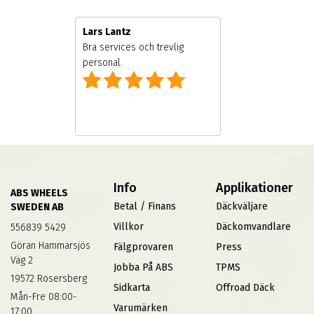
Lars Lantz
 ägare
Bra services och trevlig
personal.
Info
Applikationer
ABS WHEELS
Betal / Finans
Däckväljare
SWEDEN AB
Villkor
Däckomvandlare
556839 5429
Göran Hammarsjös
Fälgprovaren
Press
Väg 2
Jobba På ABS
TPMS
19572 Rosersberg
Sidkarta
Offroad Däck
Mån-Fre 08:00-
Varumärken
17:00