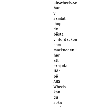
har
vi
samlat
ihop
de
bästa
vinterdäcken
som
marknaden
har
att
erbjuda.
Här
på
ABS
Wheels
kan
du
söka
med
ditt