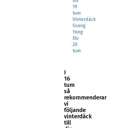
tum
Vinterdäck
Ssang
Yong
Xlv
20
tum
I
16
tum
så
rekommenderar
vi
följande
vinterdäck
till
din
Ssang