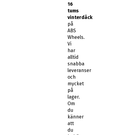
tums
vinterdäck
på
ABS
Wheels.
Vi
har
alltid
snabba
leveranser
och
mycket
på
lager.
Om
du
känner
att
du
behöver
hjälp