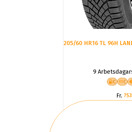
205/60 HR16 TL 96H LAN
9 Arbetsdagar
C
C
Fr.
753