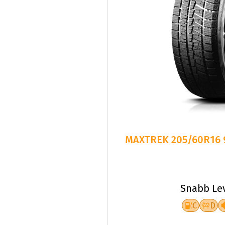
MAXTREK 205/60R16 
Snabb Le
C
D
Fr.
739