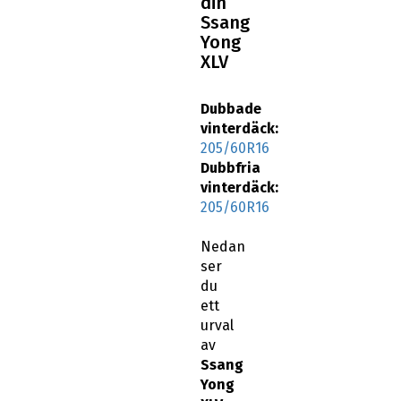
Yong
XLV
Dubbade
vinterdäck:
205/60R16
Dubbfria
vinterdäck:
205/60R16
Nedan
ser
du
ett
urval
av
Ssang
Yong
XLV
16