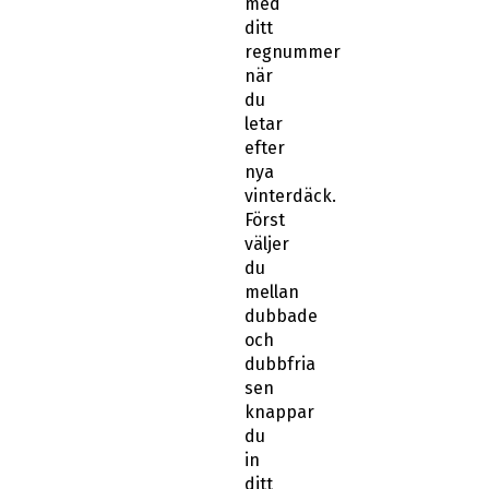
regnummer
när
du
letar
efter
nya
vinterdäck.
Först
väljer
du
mellan
dubbade
och
dubbfria
sen
knappar
du
in
ditt
regnummer