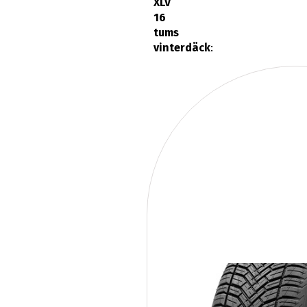
tums
vinterdäck
: