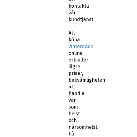
vår
kundtjänst.
Att
köpa
vinterdäck
online
erbjuder
lägre
priser,
bekvämligheten
att
handla
var
som
helst
och
närsomhelst.
På
abswheels.se