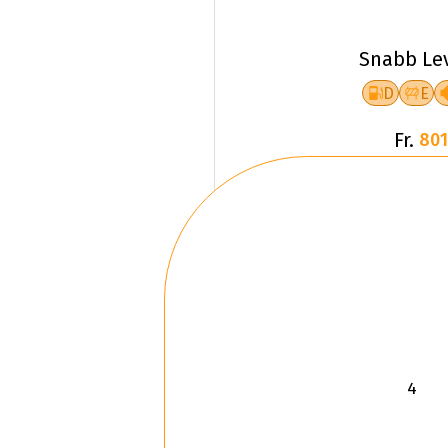
Snabb Le
D
E
Fr.
801