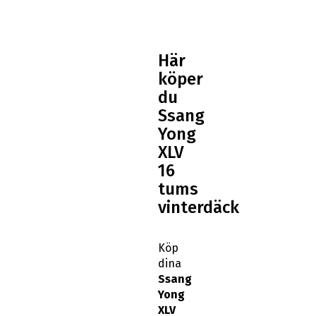
Här
köper
du
Ssang
Yong
XLV
16
tums
vinterdäck
Köp
dina
Ssang
Yong
XLV
16