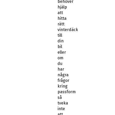
att
hitta
rätt
vinterdäck
till
din
bil
eller
om
du
har
några
frågor
kring
passform
så
tveka
inte
att
kontakta