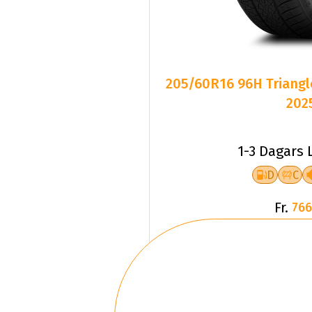
205/60R16 96H Triangl
202
1-3 Dagars 
D
C
Fr.
766