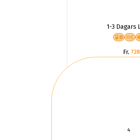
1-3 Dagars 
B
C
Fr.
728