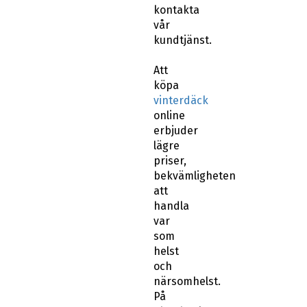
vår
kundtjänst.
Att
köpa
vinterdäck
online
erbjuder
lägre
priser,
bekvämligheten
att
handla
var
som
helst
och
närsomhelst.
På
abswheels.se