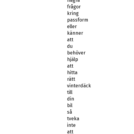
frågor
kring
passform
eller
känner
att
du
behöver
hjälp
att
hitta
rätt
vinterdäck
till
din
bil
så
tveka
inte
att
kontakta