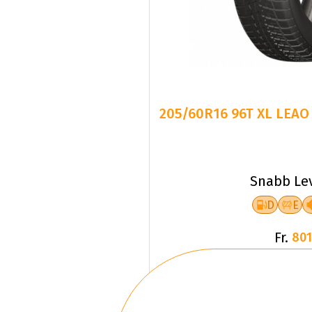
205/60R16 96T XL LEAO
Snabb Le
D
E
Fr.
801