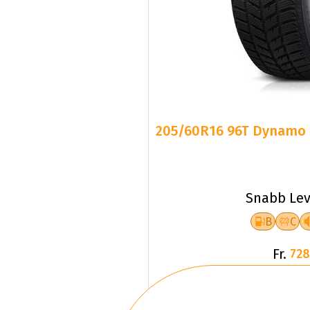
205/60R16 96T Dynamo 
Snabb Lev
B
C
Fr.
728