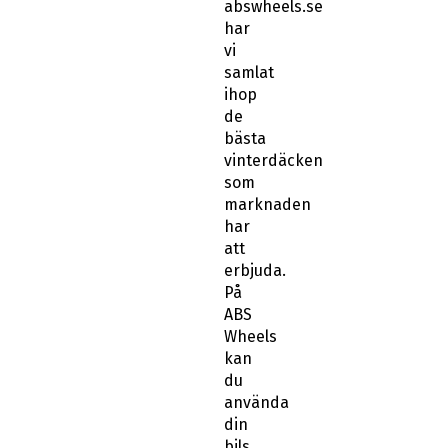
har
vi
samlat
ihop
de
bästa
vinterdäcken
som
marknaden
har
att
erbjuda.
På
ABS
Wheels
kan
du
använda
din
bils