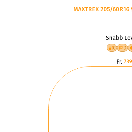
MAXTREK 205/60R16 
Snabb Le
C
D
Fr.
739