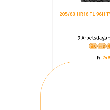
205/60 HR16 TL 96H T
9 Arbetsdagar
C
B
Fr.
749