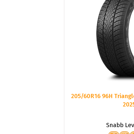
205/60R16 96H Triangl
202
Snabb Lev
D
C