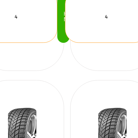
Köp
Nu