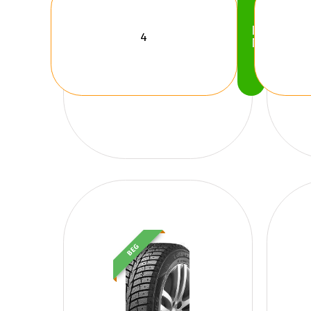
Köp
Nu
BEG