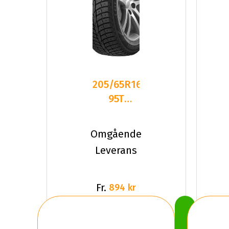
205/65R16
95T
Laufenn I
Fit Ice
Omgående
LW71
Leverans
Dubbat
Fr.
894 kr