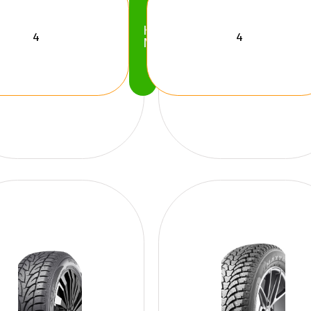
Köp
Nu