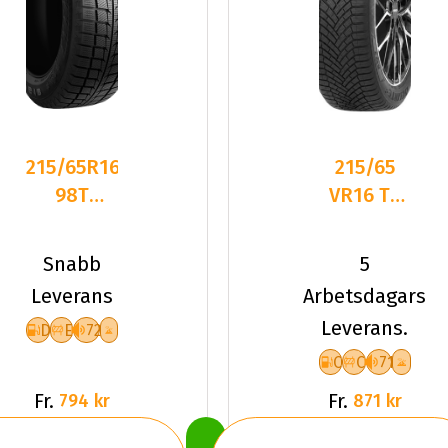
215/65R16
215/65
98T
VR16 TL
GOODRIDE
102V
SW618
DELINTE
Snabb
5
DEB72
AW7 XL
Leverans
Arbetsdagars
PCRW
Leverans.
D
E
72
C
C
71
Fr.
Fr.
794 kr
871 kr