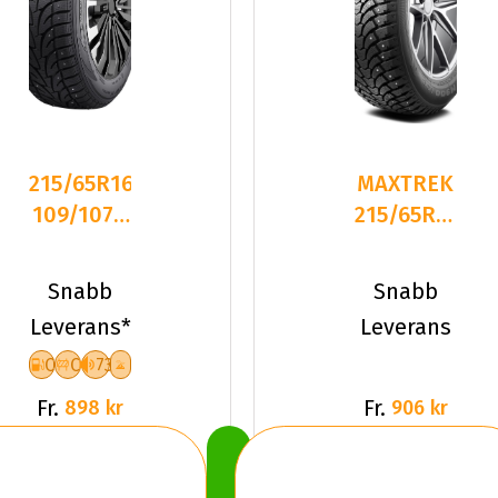
215/65R16C
MAXTREK
109/107R
215/65R16
Dynamo
98T/
SNOW-H
TREK
Snabb
Snabb
MWCS0
M900 ICE
Leverans*
Leverans
STUDDED
C
C
73
Fr.
Fr.
898 kr
906 kr