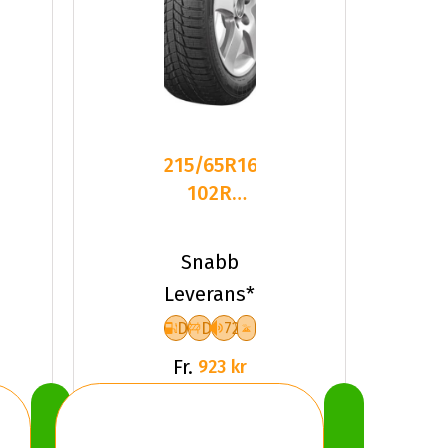
215/65R16
102R
Triangle
PL01 XL
Snabb
Friktion
Leverans*
2025
D
D
72
Fr.
923 kr