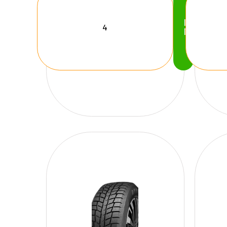
Köp
Nu