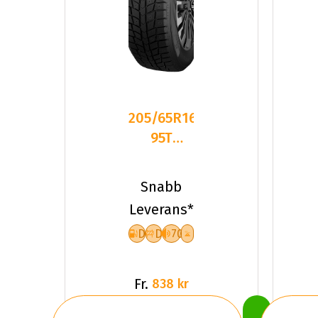
205/65R16
95T
Dynamo
SNOW-H
Snabb
MWH03
Leverans*
FÃ¶rh
D
D
70
Fr.
838 kr