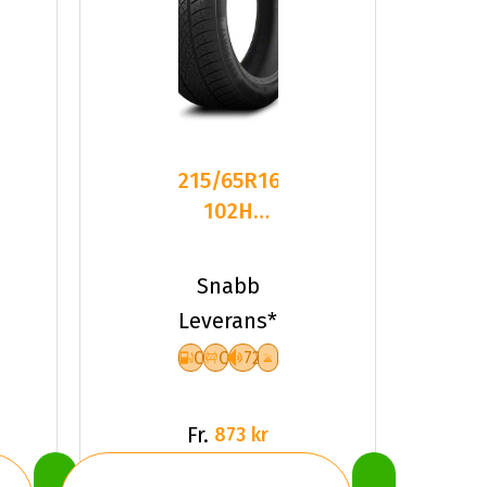
215/65R16
102H
Triangle
TW401 XL
Snabb
Frikti
Leverans*
C
C
72
Fr.
873 kr