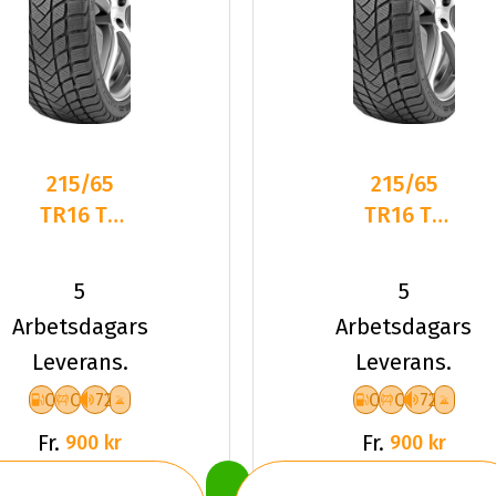
215/65
215/65
TR16 TL
TR16 TL
98T
98T
LANDSAIL
LANDSAIL
5
5
W.LANDER
W.LANDER
Arbetsdagars
Arbetsdagars
NORDIC
NORDIC
Leverans.
Leverans.
C
C
72
C
C
72
Fr.
Fr.
900 kr
900 kr