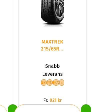
MAXTREK
215/65R16
98H TREK
M7 PLUS
Snabb
Leverans
C
D
72
Fr.
821 kr