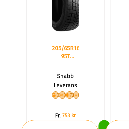
205/65R16
95T
GOODRIDE
SW618
Snabb
DEB72
Leverans
PCRW
D
E
72
Fr.
753 kr