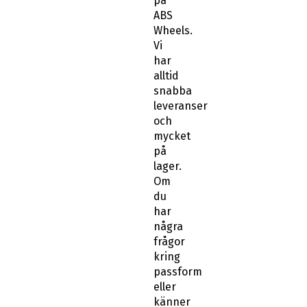
på
ABS
Wheels.
Vi
har
alltid
snabba
leveranser
och
mycket
på
lager.
Om
du
har
några
frågor
kring
passform
eller
känner