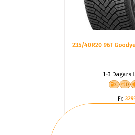
235/40R20 96T Goodye
1-3 Dagars 
C
D
Fr.
329