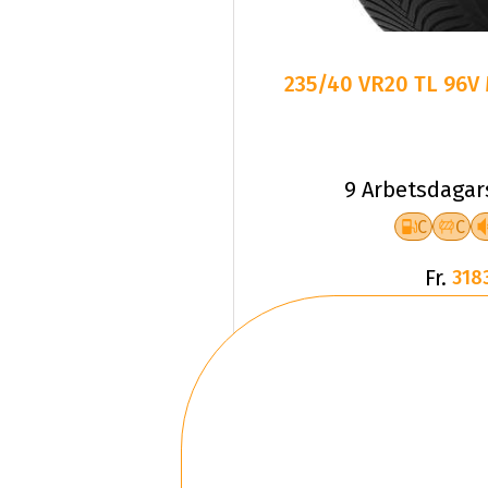
235/40 VR20 TL 96V 
9 Arbetsdagar
C
C
Fr.
318