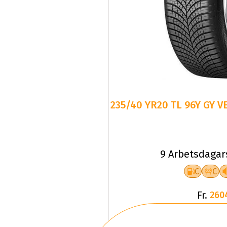
235/40 YR20 TL 96Y GY V
9 Arbetsdagar
C
C
Fr.
260