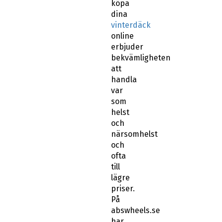
köpa
dina
vinterdäck
online
erbjuder
bekvämligheten
att
handla
var
som
helst
och
närsomhelst
och
ofta
till
lägre
priser.
På
abswheels.se
har