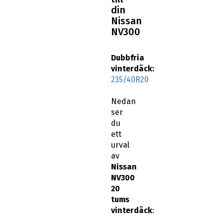
din
Nissan
NV300
Dubbfria
vinterdäck:
235/40R20
Nedan
ser
du
ett
urval
av
Nissan
NV300
20
tums
vinterdäck
: