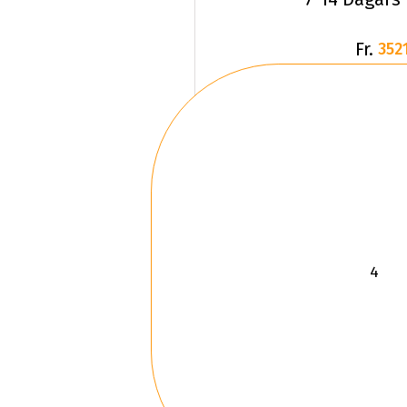
Fr.
3521