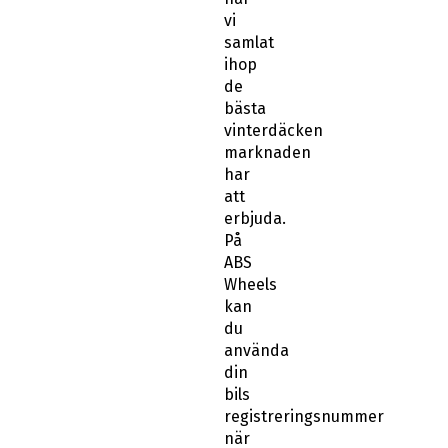
vi
samlat
ihop
de
bästa
vinterdäcken
marknaden
har
att
erbjuda.
På
ABS
Wheels
kan
du
använda
din
bils
registreringsnummer
när