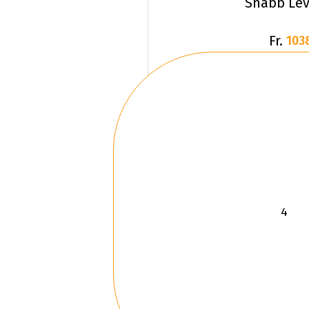
Snabb Lev
Fr.
103