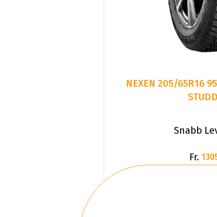
NEXEN 205/65R16 95T WG WINSPIK
STUD
Snabb Le
Fr.
130