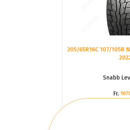
205/65R16C 107/105R N
202
Snabb Lev
Fr.
107