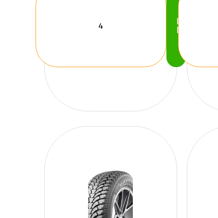
Köp
Nu