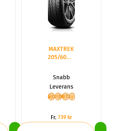
MAXTREK
205/60R16
96H TREK
M7 PLUS
Snabb
Leverans
C
D
72
Fr.
739 kr