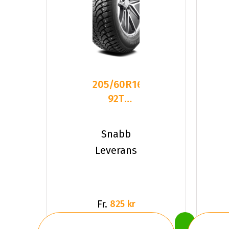
205/60R16
92T
Maxtrek
Trek
Snabb
M900
Leverans
Dubbat
Fr.
825 kr