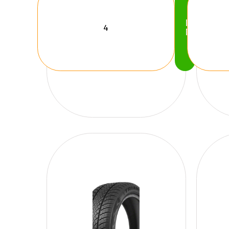
Köp
Nu