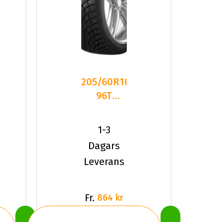
205/60R16
96T
Triangle
TI501 XL
1-3
Dubbat
Dagars
2025
Leverans
Fr.
864 kr