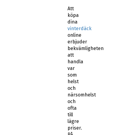
Att
köpa
dina
vinterdäck
online
erbjuder
bekvämligheten
att
handla
var
som
helst
och
närsomhelst
och
ofta
till
lägre
priser.
På