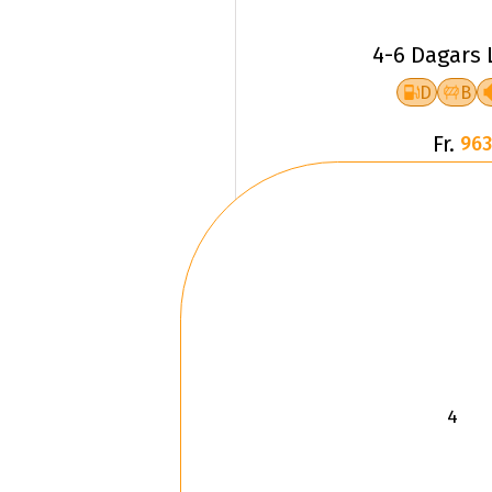
4-6 Dagars 
D
B
Fr.
963