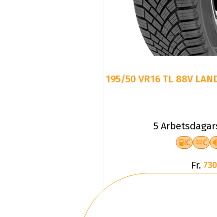
195/50 VR16 TL 88V LAN
5 Arbetsdagar
C
C
Fr.
730