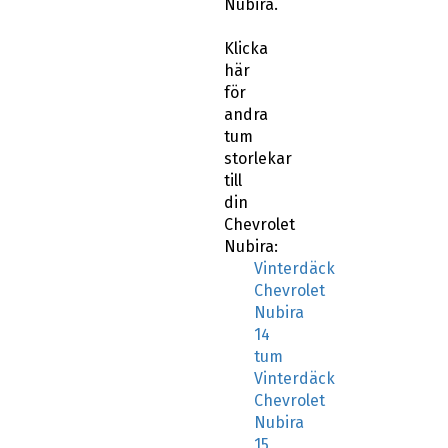
Nubira.
Klicka
här
för
andra
tum
storlekar
till
din
Chevrolet
Nubira:
Vinterdäck
Chevrolet
Nubira
14
tum
Vinterdäck
Chevrolet
Nubira
15