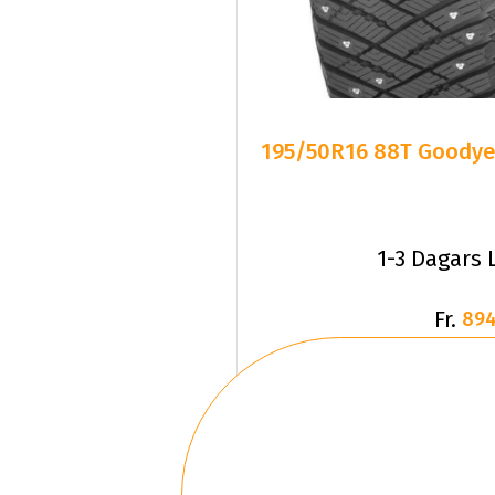
195/50R16 88T Goodyea
1-3 Dagars 
Fr.
894