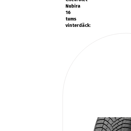
Nubira
16
tums
vinterdäck
: