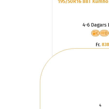
195/50R16 88T Kumho W
4-6 Dagars 
C
D
Fr.
838