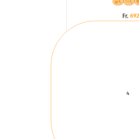
C
C
Fr.
692