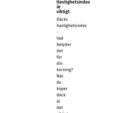
Hastighetsindex
är
viktigt
Däcks
hastighetsindex
-
Vad
betyder
det
för
din
körning?
När
du
köper
däck
är
det