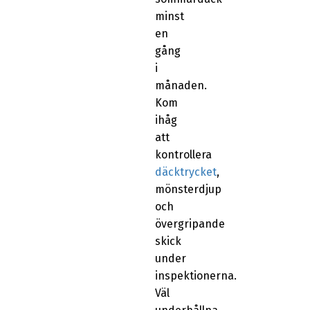
minst
en
gång
i
månaden.
Kom
ihåg
att
kontrollera
däcktrycket
,
mönsterdjup
och
övergripande
skick
under
inspektionerna.
Väl