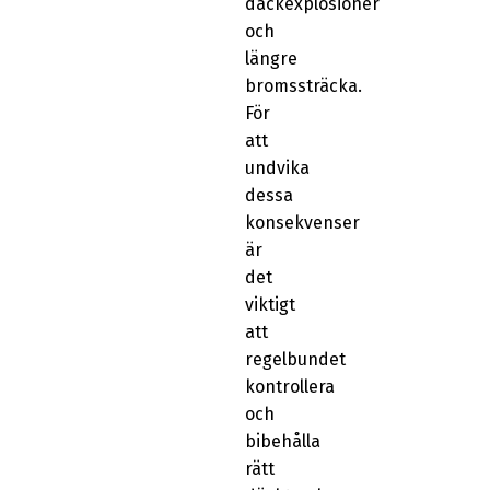
däckexplosioner
och
längre
bromssträcka.
För
att
undvika
dessa
konsekvenser
är
det
viktigt
att
regelbundet
kontrollera
och
bibehålla
rätt