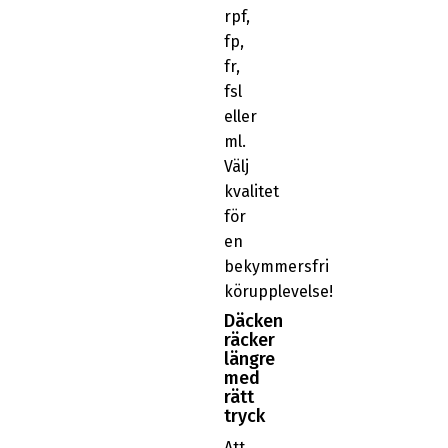
rpf,
fp,
fr,
fsl
eller
ml.
Välj
kvalitet
för
en
bekymmersfri
körupplevelse!
Däcken
räcker
längre
med
rätt
tryck
Att