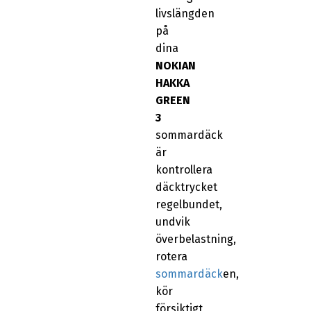
livslängden
på
dina
NOKIAN
HAKKA
GREEN
3
sommardäck
är
kontrollera
däcktrycket
regelbundet,
undvik
överbelastning,
rotera
sommardäck
en,
kör
försiktigt,