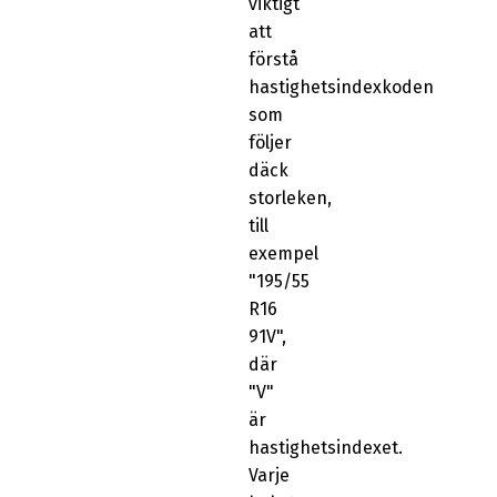
viktigt
att
förstå
hastighetsindexkoden
som
följer
däck
storleken,
till
exempel
"195/55
R16
91V",
där
"V"
är
hastighetsindexet.
Varje