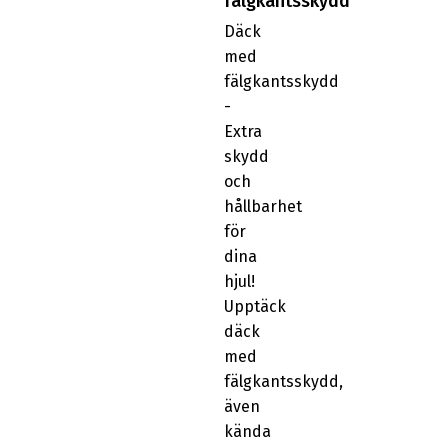
fälgkantsskydd
Däck
med
fälgkantsskydd
-
Extra
skydd
och
hållbarhet
för
dina
hjul!
Upptäck
däck
med
fälgkantsskydd,
även
kända