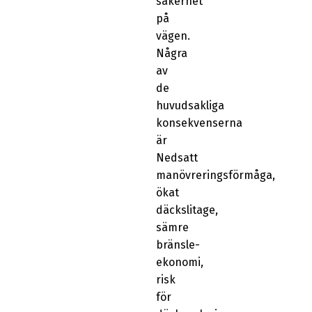
säkerhet
på
vägen.
Några
av
de
huvudsakliga
konsekvenserna
är
Nedsatt
manövreringsförmåga,
ökat
däckslitage,
sämre
bränsle-
ekonomi,
risk
för