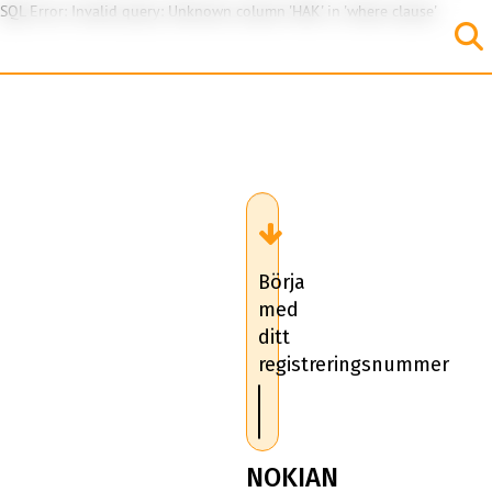
SQL Error: Invalid query: Unknown column 'HAK' in 'where clause'
Börja
med
ditt
registreringsnummer
NOKIAN