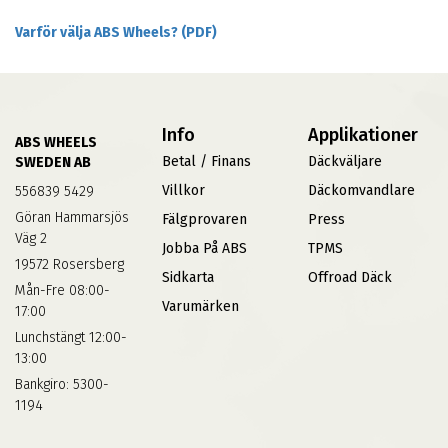
Varför välja ABS Wheels? (PDF)
Info
Applikationer
ABS WHEELS
Betal / Finans
Däckväljare
SWEDEN AB
Villkor
Däckomvandlare
556839 5429
Göran Hammarsjös
Fälgprovaren
Press
Väg 2
Jobba På ABS
TPMS
19572 Rosersberg
Sidkarta
Offroad Däck
Mån-Fre 08:00-
Varumärken
17:00
Lunchstängt 12:00-
13:00
Bankgiro: 5300-
1194