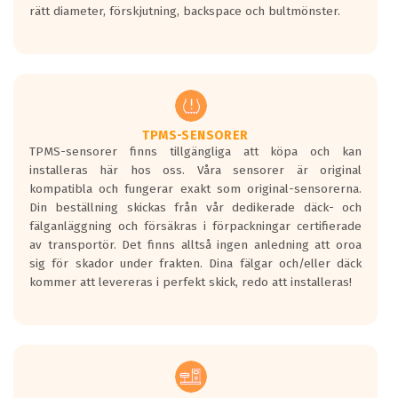
rätt diameter, förskjutning, backspace och bultmönster.
ett tyst däck.
Ett däck med tre svarta vågor uppnår de
europeiska kraven som finns i dagsläget,
men är inte längre tillåtna enligt nya
regelverket som introduceras år 2016.
Ett däck med två svarta vågor är redan
godkända för år 2016 nya regelverk.
TPMS-SENSORER
TPMS-sensorer finns tillgängliga att köpa och kan
Ett däck med en svart våg kommer vara
installeras här hos oss. Våra sensorer är original
minst tre decibel tystare än det
kompatibla och fungerar exakt som original-sensorerna.
regelverk som börjar gälla 2016.
Din beställning skickas från vår dedikerade däck- och
fälganläggning och försäkras i förpackningar certifierade
av transportör. Det finns alltså ingen anledning att oroa
sig för skador under frakten. Dina fälgar och/eller däck
kommer att levereras i perfekt skick, redo att installeras!