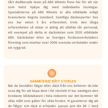
Vårt dedikerade team på ABS Wheels finns här för att när
Betygsskalan är satt A till F. Där A påvisar
som helst hjälpa dig med individuella lösningar.
den kortaste bromssträckan och F är den
Specialisterna på ABS Wheels är alla utbildade enligt
längsta.
branschens högsta standard. Samtliga däckexperter hos
Inga D eller G betyg delas ut för
oss har minst 5 års erfarenhet, trots den långa
personbilar och lätta lastbilar.
erfarenheten så slutar vi aldrig att utbilda vår personal,
Betyget sätts efter ett test där däcken
ett exempel på detta är däckskolan som 2020 utbildade
skall bromsa in på en väg där det ligger
ABS. Däckskolan drivs av Sveriges fordonsverkstäders
0.5-1.5 mm vatten.
förening som innehar över 2000 svenska verkstäder under
I 80km/h kommer skillnaden på
sin ryggrad.
bromssträckan vara fyra billängder( ca
18meter) mellan däck med betyg A
gentemot F.
Bullernivån:
Vid körning i över 50km/h brukar
rullmotståndets ljud överträffa
GARANTERAT RÄTT STORLEK
När du beställer fälgar eller däck från oss behöver du inte
motorljudet.
oroa dig för att köpa dem i fel storlek! Vi har nämligen den
På däckmärkningen kommer det finnas
bredaste bildatabasen i hela industrin när det kommer till
en symbol av ett däck med vågar. Hög
vilka mått som gäller för vilka fordon. Vi garanterar dig att
bullernivå markeras med svarta vågor
de fälgar och däck vi erbjuder passar just din bil / med
medans de vita vågorna påvisar om det är