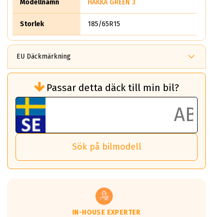
Modellnamn
HAKKA GREEN 3
Storlek
185/65R15
EU Däckmärkning
Rullmotstånd (Som har en inverkan på
Passar detta däck till min bil?
bränsleförbrukningen)
Det ska vara en betygsskala från klass A
till G för rullmotstånd.
Ett klass A däck kommer ha 6,5% bättre
bränsleförbrukning än ett klass G däck.
Det betyder att om man kör 10,000 km,
Sök på bilmodell
så sparar man 50 liter bränsle med ett
klass A däck gentemot ett klass G däck.
Detta är genomsnittet; beroende på väg
underlaget, vilken rutt du kör, samt
vilken körstil du använder.
Våtgrepp egenskaper:
IN-HOUSE EXPERTER