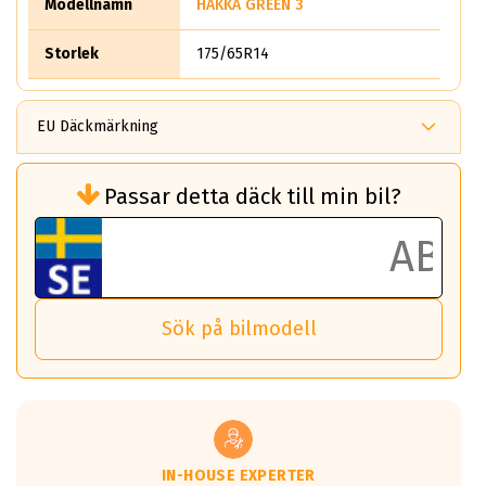
Modellnamn
HAKKA GREEN 3
Storlek
175/65R14
EU Däckmärkning
Rullmotstånd (Som har en inverkan på
Passar detta däck till min bil?
bränsleförbrukningen)
Det ska vara en betygsskala från klass A
till G för rullmotstånd.
Ett klass A däck kommer ha 6,5% bättre
bränsleförbrukning än ett klass G däck.
Det betyder att om man kör 10,000 km,
Sök på bilmodell
så sparar man 50 liter bränsle med ett
klass A däck gentemot ett klass G däck.
Detta är genomsnittet; beroende på väg
underlaget, vilken rutt du kör, samt
vilken körstil du använder.
Våtgrepp egenskaper:
IN-HOUSE EXPERTER