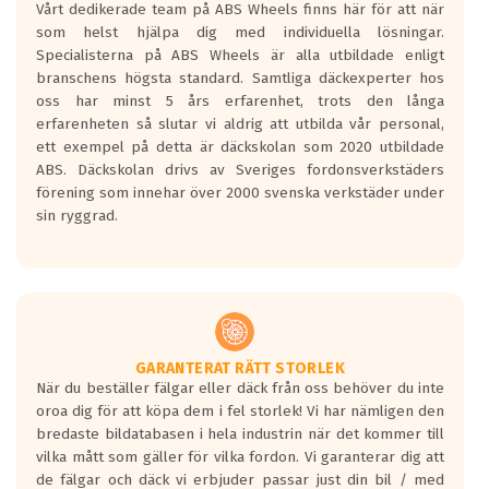
Vårt dedikerade team på ABS Wheels finns här för att när
Betygsskalan är satt A till F. Där A påvisar
som helst hjälpa dig med individuella lösningar.
den kortaste bromssträckan och F är den
Specialisterna på ABS Wheels är alla utbildade enligt
längsta.
branschens högsta standard. Samtliga däckexperter hos
Inga D eller G betyg delas ut för
oss har minst 5 års erfarenhet, trots den långa
personbilar och lätta lastbilar.
erfarenheten så slutar vi aldrig att utbilda vår personal,
Betyget sätts efter ett test där däcken
ett exempel på detta är däckskolan som 2020 utbildade
skall bromsa in på en väg där det ligger
ABS. Däckskolan drivs av Sveriges fordonsverkstäders
0.5-1.5 mm vatten.
förening som innehar över 2000 svenska verkstäder under
I 80km/h kommer skillnaden på
sin ryggrad.
bromssträckan vara fyra billängder( ca
18meter) mellan däck med betyg A
gentemot F.
Bullernivån:
Vid körning i över 50km/h brukar
rullmotståndets ljud överträffa
GARANTERAT RÄTT STORLEK
När du beställer fälgar eller däck från oss behöver du inte
motorljudet.
oroa dig för att köpa dem i fel storlek! Vi har nämligen den
På däckmärkningen kommer det finnas
bredaste bildatabasen i hela industrin när det kommer till
en symbol av ett däck med vågar. Hög
vilka mått som gäller för vilka fordon. Vi garanterar dig att
bullernivå markeras med svarta vågor
de fälgar och däck vi erbjuder passar just din bil / med
medans de vita vågorna påvisar om det är