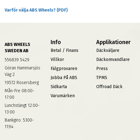
Varför välja ABS Wheels? (PDF)
Info
Applikationer
ABS WHEELS
Betal / Finans
Däckväljare
SWEDEN AB
Villkor
Däckomvandlare
556839 5429
Göran Hammarsjös
Fälgprovaren
Press
Väg 2
Jobba På ABS
TPMS
19572 Rosersberg
Sidkarta
Offroad Däck
Mån-Fre 08:00-
Varumärken
17:00
Lunchstängt 12:00-
13:00
Bankgiro: 5300-
1194