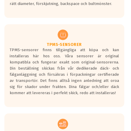
rätt diameter, förskjutning, backspace och bultmönster.
ett tyst däck.
Ett däck med tre svarta vågor uppnår de
europeiska kraven som finns i dagsläget,
men är inte längre tillåtna enligt nya
regelverket som introduceras år 2016.
Ett däck med två svarta vågor är redan
godkända för år 2016 nya regelverk.
TPMS-SENSORER
TPMS-sensorer finns tillgängliga att köpa och kan
Ett däck med en svart våg kommer vara
installeras här hos oss. Våra sensorer är original
minst tre decibel tystare än det
kompatibla och fungerar exakt som original-sensorerna.
regelverk som börjar gälla 2016.
Din beställning skickas från vår dedikerade däck- och
fälganläggning och försäkras i förpackningar certifierade
av transportör. Det finns alltså ingen anledning att oroa
sig för skador under frakten. Dina fälgar och/eller däck
kommer att levereras i perfekt skick, redo att installeras!