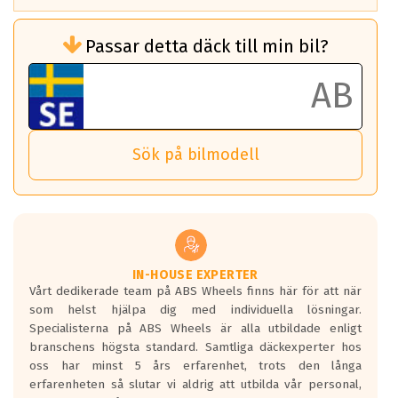
Rullmotstånd (Som har en inverkan på
Passar detta däck till min bil?
bränsleförbrukningen)
Det ska vara en betygsskala från klass A
till G för rullmotstånd.
Ett klass A däck kommer ha 6,5% bättre
bränsleförbrukning än ett klass G däck.
Det betyder att om man kör 10,000 km,
Sök på bilmodell
så sparar man 50 liter bränsle med ett
klass A däck gentemot ett klass G däck.
Detta är genomsnittet; beroende på väg
underlaget, vilken rutt du kör, samt
vilken körstil du använder.
Våtgrepp egenskaper:
IN-HOUSE EXPERTER
Vårt dedikerade team på ABS Wheels finns här för att när
Betygsskalan är satt A till F. Där A påvisar
som helst hjälpa dig med individuella lösningar.
den kortaste bromssträckan och F är den
Specialisterna på ABS Wheels är alla utbildade enligt
längsta.
branschens högsta standard. Samtliga däckexperter hos
Inga D eller G betyg delas ut för
oss har minst 5 års erfarenhet, trots den långa
personbilar och lätta lastbilar.
erfarenheten så slutar vi aldrig att utbilda vår personal,
Betyget sätts efter ett test där däcken