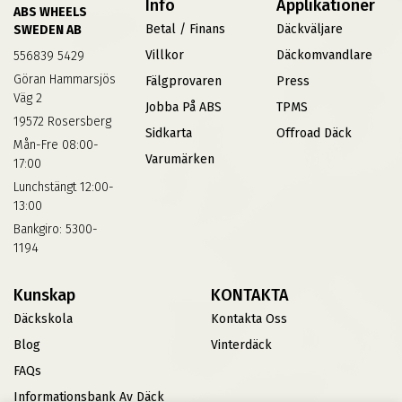
Info
Applikationer
ABS WHEELS
Betal / Finans
Däckväljare
SWEDEN AB
Villkor
Däckomvandlare
556839 5429
Göran Hammarsjös
Fälgprovaren
Press
Väg 2
Jobba På ABS
TPMS
19572 Rosersberg
Sidkarta
Offroad Däck
Mån-Fre 08:00-
Varumärken
17:00
Lunchstängt 12:00-
13:00
Bankgiro: 5300-
1194
Kunskap
KONTAKTA
Däckskola
Kontakta Oss
Blog
Vinterdäck
FAQs
Informationsbank Av Däck