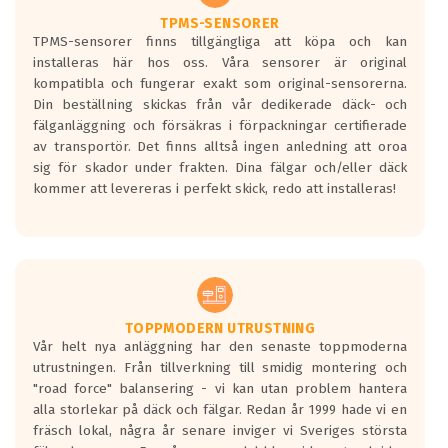
Ett däck med två svarta vågor är redan
godkända för år 2016 nya regelverk.
TPMS-SENSORER
TPMS-sensorer finns tillgängliga att köpa och kan
Ett däck med en svart våg kommer vara
installeras här hos oss. Våra sensorer är original
minst tre decibel tystare än det
kompatibla och fungerar exakt som original-sensorerna.
regelverk som börjar gälla 2016.
Din beställning skickas från vår dedikerade däck- och
fälganläggning och försäkras i förpackningar certifierade
av transportör. Det finns alltså ingen anledning att oroa
sig för skador under frakten. Dina fälgar och/eller däck
kommer att levereras i perfekt skick, redo att installeras!
TOPPMODERN UTRUSTNING
Vår helt nya anläggning har den senaste toppmoderna
utrustningen. Från tillverkning till smidig montering och
"road force" balansering - vi kan utan problem hantera
alla storlekar på däck och fälgar. Redan år 1999 hade vi en
fräsch lokal, några år senare inviger vi Sveriges största