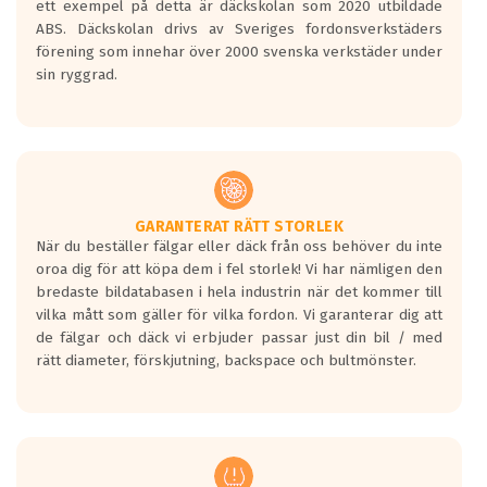
ett exempel på detta är däckskolan som 2020 utbildade
skall bromsa in på en väg där det ligger
ABS. Däckskolan drivs av Sveriges fordonsverkstäders
0.5-1.5 mm vatten.
förening som innehar över 2000 svenska verkstäder under
I 80km/h kommer skillnaden på
sin ryggrad.
bromssträckan vara fyra billängder( ca
18meter) mellan däck med betyg A
gentemot F.
Bullernivån:
Vid körning i över 50km/h brukar
rullmotståndets ljud överträffa
GARANTERAT RÄTT STORLEK
När du beställer fälgar eller däck från oss behöver du inte
motorljudet.
oroa dig för att köpa dem i fel storlek! Vi har nämligen den
På däckmärkningen kommer det finnas
bredaste bildatabasen i hela industrin när det kommer till
en symbol av ett däck med vågar. Hög
vilka mått som gäller för vilka fordon. Vi garanterar dig att
bullernivå markeras med svarta vågor
de fälgar och däck vi erbjuder passar just din bil / med
medans de vita vågorna påvisar om det är
rätt diameter, förskjutning, backspace och bultmönster.
ett tyst däck.
Ett däck med tre svarta vågor uppnår de
europeiska kraven som finns i dagsläget,
men är inte längre tillåtna enligt nya
regelverket som introduceras år 2016.