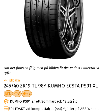
Om det finns en fälg med på bilden är det endast i illustrativt
syfte
Tillbaka
245/40 ZR19 TL 98Y KUMHO ECSTA PS91 XL
72
D
A
KUMHO PS91 är ett Sommardäck *Slutsåld
FRI FRAKT vid komplettahjul (4st) *gäller på ABS Wheels