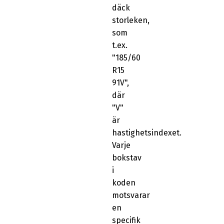
däck
storleken,
som
t.ex.
"185/60
R15
91V",
där
"V"
är
hastighetsindexet.
Varje
bokstav
i
koden
motsvarar
en
specifik