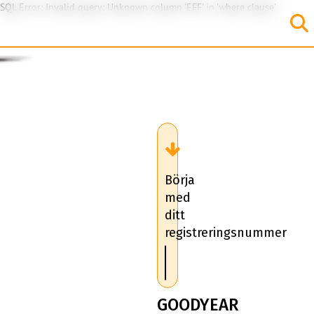
SQL Error: Invalid query: Unknown column 'EFF' in 'where clause'
Börja
med
ditt
registreringsnummer
GOODYEAR