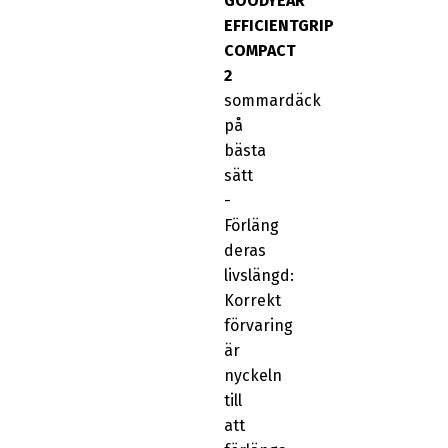
GOODYEAR
EFFICIENTGRIP
COMPACT
2
sommardäck
på
bästa
sätt
-
Förläng
deras
livslängd:
Korrekt
förvaring
är
nyckeln
till
att