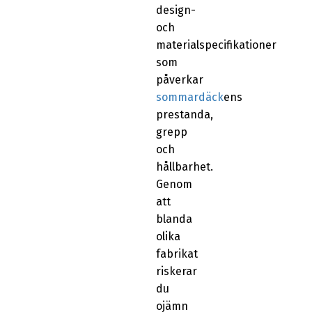
design-
och
materialspecifikationer
som
påverkar
sommardäck
ens
prestanda,
grepp
och
hållbarhet.
Genom
att
blanda
olika
fabrikat
riskerar
du
ojämn