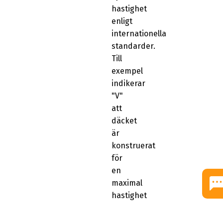
hastighet
enligt
internationella
standarder.
Till
exempel
indikerar
"V"
att
däcket
är
konstruerat
för
en
maximal
hastighet
på
240