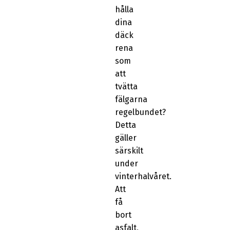
hålla
dina
däck
rena
som
att
tvätta
fälgarna
regelbundet?
Detta
gäller
särskilt
under
vinterhalvåret.
Att
få
bort
asfalt,