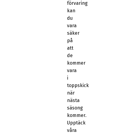
förvaring
kan
du
vara
säker
på
att
de
kommer
vara
i
toppskick
när
nästa
säsong
kommer.
Upptäck
våra