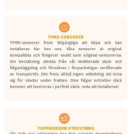
Ett däck med tre svarta vågor uppnår de
europeiska kraven som finns i dagsläget,
men är inte längre tillåtna enligt nya
regelverket som introduceras år 2016.
Ett däck med två svarta vågor är redan
godkända för år 2016 nya regelverk.
TPMS-SENSORER
TPMS-sensorer finns tillgängliga att köpa och kan
Ett däck med en svart våg kommer vara
installeras här hos oss. Våra sensorer är original
minst tre decibel tystare än det
kompatibla och fungerar exakt som original-sensorerna.
regelverk som börjar gälla 2016.
Din beställning skickas från vår dedikerade däck- och
fälganläggning och försäkras i förpackningar certifierade
av transportör. Det finns alltså ingen anledning att oroa
sig för skador under frakten. Dina fälgar och/eller däck
kommer att levereras i perfekt skick, redo att installeras!
TOPPMODERN UTRUSTNING
Vår helt nya anläggning har den senaste toppmoderna