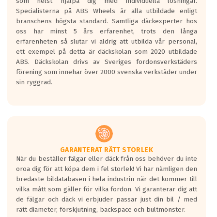
som helst hjälpa dig med individuella lösningar.
den kortaste bromssträckan och F är den
Specialisterna på ABS Wheels är alla utbildade enligt
längsta.
branschens högsta standard. Samtliga däckexperter hos
Inga D eller G betyg delas ut för
oss har minst 5 års erfarenhet, trots den långa
personbilar och lätta lastbilar.
erfarenheten så slutar vi aldrig att utbilda vår personal,
Betyget sätts efter ett test där däcken
ett exempel på detta är däckskolan som 2020 utbildade
skall bromsa in på en väg där det ligger
ABS. Däckskolan drivs av Sveriges fordonsverkstäders
0.5-1.5 mm vatten.
förening som innehar över 2000 svenska verkstäder under
I 80km/h kommer skillnaden på
sin ryggrad.
bromssträckan vara fyra billängder( ca
18meter) mellan däck med betyg A
gentemot F.
Bullernivån:
Vid körning i över 50km/h brukar
rullmotståndets ljud överträffa
GARANTERAT RÄTT STORLEK
När du beställer fälgar eller däck från oss behöver du inte
motorljudet.
oroa dig för att köpa dem i fel storlek! Vi har nämligen den
På däckmärkningen kommer det finnas
bredaste bildatabasen i hela industrin när det kommer till
en symbol av ett däck med vågar. Hög
vilka mått som gäller för vilka fordon. Vi garanterar dig att
bullernivå markeras med svarta vågor
de fälgar och däck vi erbjuder passar just din bil / med
medans de vita vågorna påvisar om det är
rätt diameter, förskjutning, backspace och bultmönster.
ett tyst däck.