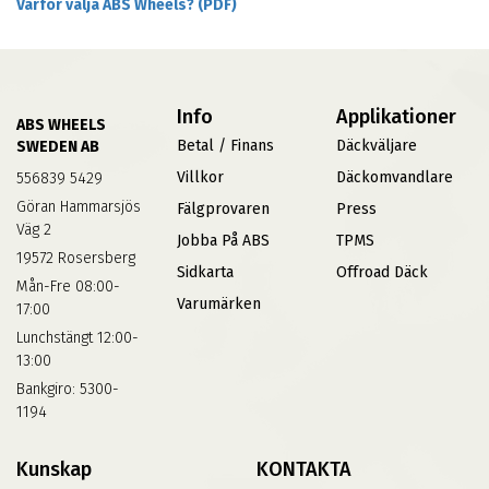
Varför välja ABS Wheels? (PDF)
Info
Applikationer
ABS WHEELS
Betal / Finans
Däckväljare
SWEDEN AB
Villkor
Däckomvandlare
556839 5429
Göran Hammarsjös
Fälgprovaren
Press
Väg 2
Jobba På ABS
TPMS
19572 Rosersberg
Sidkarta
Offroad Däck
Mån-Fre 08:00-
Varumärken
17:00
Lunchstängt 12:00-
13:00
Bankgiro: 5300-
1194
Kunskap
KONTAKTA