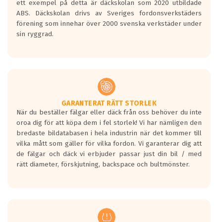
ett exempel på detta är däckskolan som 2020 utbildade
skall bromsa in på en väg där det ligger
ABS. Däckskolan drivs av Sveriges fordonsverkstäders
0.5-1.5 mm vatten.
förening som innehar över 2000 svenska verkstäder under
I 80km/h kommer skillnaden på
sin ryggrad.
bromssträckan vara fyra billängder( ca
18meter) mellan däck med betyg A
gentemot F.
Bullernivån:
Vid körning i över 50km/h brukar
rullmotståndets ljud överträffa
GARANTERAT RÄTT STORLEK
När du beställer fälgar eller däck från oss behöver du inte
motorljudet.
oroa dig för att köpa dem i fel storlek! Vi har nämligen den
På däckmärkningen kommer det finnas
bredaste bildatabasen i hela industrin när det kommer till
en symbol av ett däck med vågar. Hög
vilka mått som gäller för vilka fordon. Vi garanterar dig att
bullernivå markeras med svarta vågor
de fälgar och däck vi erbjuder passar just din bil / med
medans de vita vågorna påvisar om det är
rätt diameter, förskjutning, backspace och bultmönster.
ett tyst däck.
Ett däck med tre svarta vågor uppnår de
europeiska kraven som finns i dagsläget,
men är inte längre tillåtna enligt nya
regelverket som introduceras år 2016.