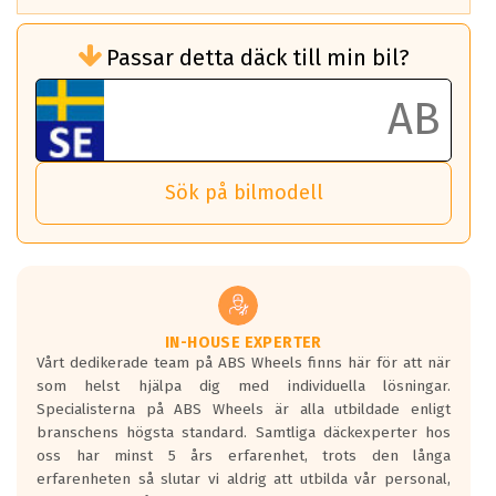
Rullmotstånd (Som har en inverkan på
Passar detta däck till min bil?
bränsleförbrukningen)
Det ska vara en betygsskala från klass A
till G för rullmotstånd.
Ett klass A däck kommer ha 6,5% bättre
bränsleförbrukning än ett klass G däck.
Det betyder att om man kör 10,000 km,
Sök på bilmodell
så sparar man 50 liter bränsle med ett
klass A däck gentemot ett klass G däck.
Detta är genomsnittet; beroende på väg
underlaget, vilken rutt du kör, samt
vilken körstil du använder.
Våtgrepp egenskaper:
IN-HOUSE EXPERTER
Vårt dedikerade team på ABS Wheels finns här för att när
Betygsskalan är satt A till F. Där A påvisar
som helst hjälpa dig med individuella lösningar.
den kortaste bromssträckan och F är den
Specialisterna på ABS Wheels är alla utbildade enligt
längsta.
branschens högsta standard. Samtliga däckexperter hos
Inga D eller G betyg delas ut för
oss har minst 5 års erfarenhet, trots den långa
personbilar och lätta lastbilar.
erfarenheten så slutar vi aldrig att utbilda vår personal,
Betyget sätts efter ett test där däcken