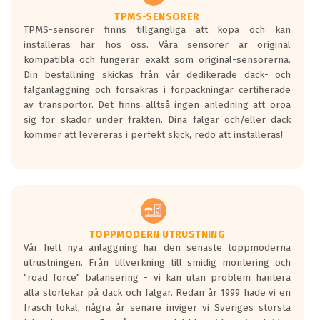
Ett däck med två svarta vågor är redan
godkända för år 2016 nya regelverk.
TPMS-SENSORER
TPMS-sensorer finns tillgängliga att köpa och kan
Ett däck med en svart våg kommer vara
installeras här hos oss. Våra sensorer är original
minst tre decibel tystare än det
kompatibla och fungerar exakt som original-sensorerna.
regelverk som börjar gälla 2016.
Din beställning skickas från vår dedikerade däck- och
fälganläggning och försäkras i förpackningar certifierade
av transportör. Det finns alltså ingen anledning att oroa
sig för skador under frakten. Dina fälgar och/eller däck
kommer att levereras i perfekt skick, redo att installeras!
TOPPMODERN UTRUSTNING
Vår helt nya anläggning har den senaste toppmoderna
utrustningen. Från tillverkning till smidig montering och
"road force" balansering - vi kan utan problem hantera
alla storlekar på däck och fälgar. Redan år 1999 hade vi en
fräsch lokal, några år senare inviger vi Sveriges största