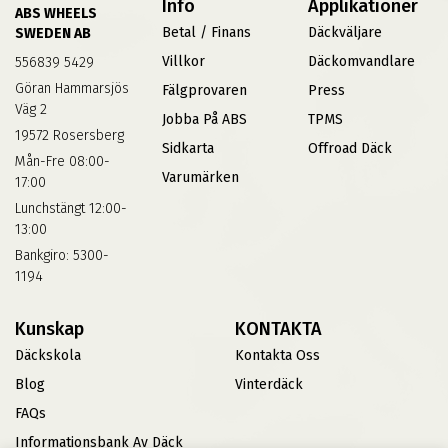
Info
Applikationer
ABS WHEELS
Betal / Finans
Däckväljare
SWEDEN AB
Villkor
Däckomvandlare
556839 5429
Göran Hammarsjös
Fälgprovaren
Press
Väg 2
Jobba På ABS
TPMS
19572 Rosersberg
Sidkarta
Offroad Däck
Mån-Fre 08:00-
Varumärken
17:00
Lunchstängt 12:00-
13:00
Bankgiro: 5300-
1194
Kunskap
KONTAKTA
Däckskola
Kontakta Oss
Blog
Vinterdäck
FAQs
Informationsbank Av Däck