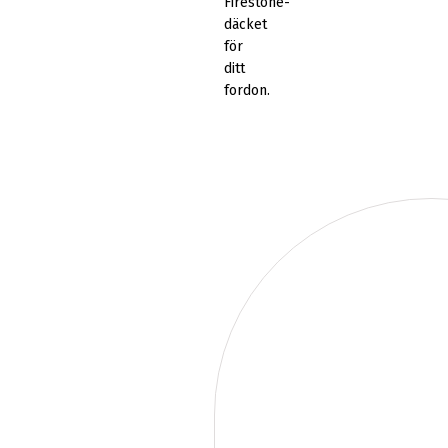
Firestone-
däcket
för
ditt
fordon.