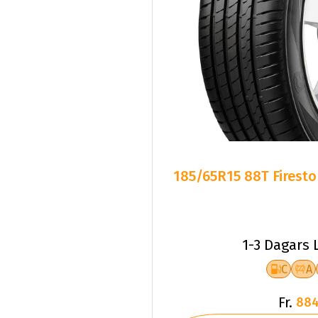
185/65R15 88T Firest
1-3 Dagars 
C
A
Fr.
884