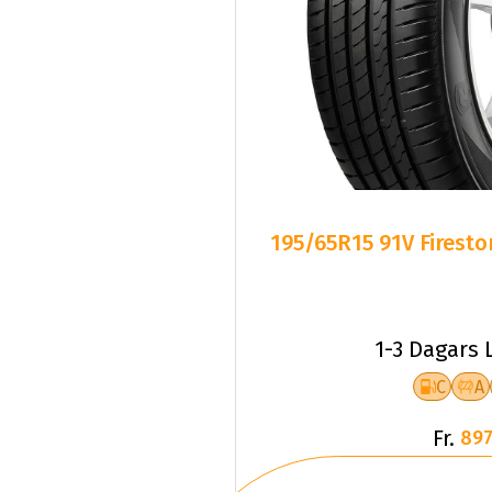
195/65R15 91V Firest
1-3 Dagars 
C
A
Fr.
897