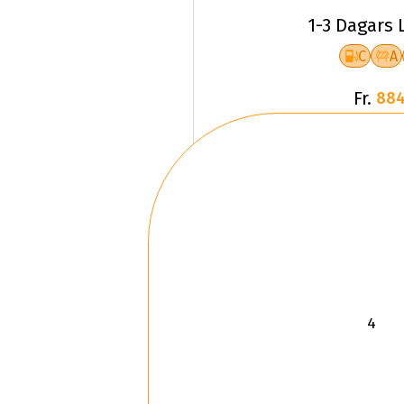
1-3 Dagars 
C
A
Fr.
884