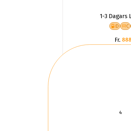
1-3 Dagars 
D
C
Fr.
888