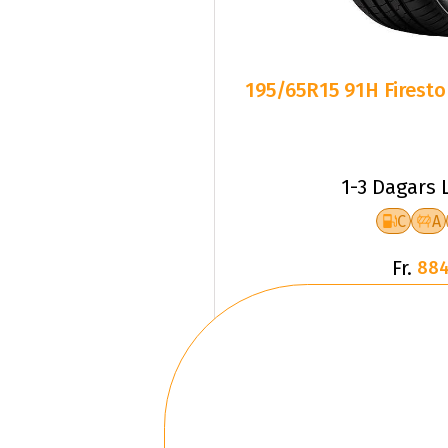
195/65R15 91H Firest
1-3 Dagars 
C
A
Fr.
884