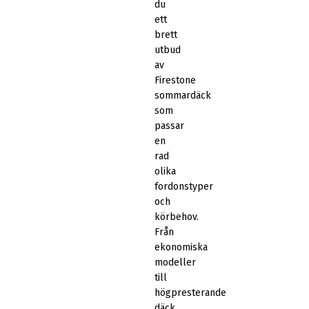
du
ett
brett
utbud
av
Firestone
sommardäck
som
passar
en
rad
olika
fordonstyper
och
körbehov.
Från
ekonomiska
modeller
till
högpresterande
däck,