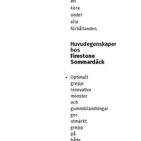
att
köra
under
alla
förhållanden.
Huvudegenskaper
hos
Firestone
Sommardäck
Optimalt
grepp:
Innovativa
mönster
och
gummiblandningar
ger
utmärkt
grepp
på
både