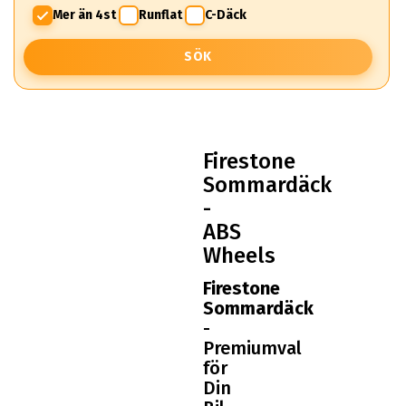
Mer än 4st
Runflat
C-Däck
SÖK
Firestone
Sommardäck
-
ABS
Wheels
Firestone
Sommardäck
-
Premiumval
för
Din