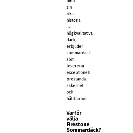
med
sin
rika
historia
av
högkvalitativa
däck,
erbjuder
sommardäck
som
levererar
exceptionell
prestanda,
säkerhet
och
hållbarhet.
Varför
välja
Firestone
Sommardäck
?