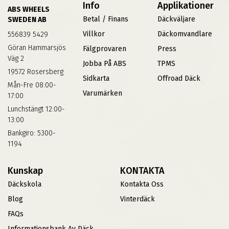
Info
Applikationer
ABS WHEELS
Betal / Finans
Däckväljare
SWEDEN AB
Villkor
Däckomvandlare
556839 5429
Göran Hammarsjös
Fälgprovaren
Press
Väg 2
Jobba På ABS
TPMS
19572 Rosersberg
Sidkarta
Offroad Däck
Mån-Fre 08:00-
Varumärken
17:00
Lunchstängt 12:00-
13:00
Bankgiro: 5300-
1194
Kunskap
KONTAKTA
Däckskola
Kontakta Oss
Blog
Vinterdäck
FAQs
Informationsbank Av Däck