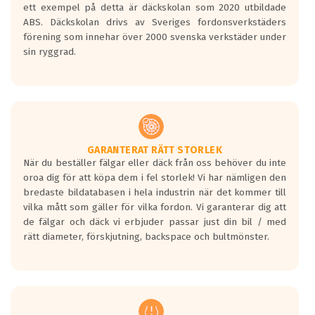
Betyget sätts efter ett test där däcken
ett exempel på detta är däckskolan som 2020 utbildade
skall bromsa in på en väg där det ligger
ABS. Däckskolan drivs av Sveriges fordonsverkstäders
0.5-1.5 mm vatten.
förening som innehar över 2000 svenska verkstäder under
I 80km/h kommer skillnaden på
sin ryggrad.
bromssträckan vara fyra billängder( ca
18meter) mellan däck med betyg A
gentemot F.
Bullernivån:
Vid körning i över 50km/h brukar
rullmotståndets ljud överträffa
GARANTERAT RÄTT STORLEK
När du beställer fälgar eller däck från oss behöver du inte
motorljudet.
oroa dig för att köpa dem i fel storlek! Vi har nämligen den
På däckmärkningen kommer det finnas
bredaste bildatabasen i hela industrin när det kommer till
en symbol av ett däck med vågar. Hög
vilka mått som gäller för vilka fordon. Vi garanterar dig att
bullernivå markeras med svarta vågor
de fälgar och däck vi erbjuder passar just din bil / med
medans de vita vågorna påvisar om det är
rätt diameter, förskjutning, backspace och bultmönster.
ett tyst däck.
Ett däck med tre svarta vågor uppnår de
europeiska kraven som finns i dagsläget,
men är inte längre tillåtna enligt nya
regelverket som introduceras år 2016.