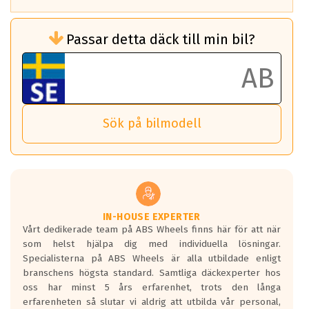
Rullmotstånd (Som har en inverkan på
Passar detta däck till min bil?
bränsleförbrukningen)
Det ska vara en betygsskala från klass A
till G för rullmotstånd.
Ett klass A däck kommer ha 6,5% bättre
bränsleförbrukning än ett klass G däck.
Det betyder att om man kör 10,000 km,
Sök på bilmodell
så sparar man 50 liter bränsle med ett
klass A däck gentemot ett klass G däck.
Detta är genomsnittet; beroende på väg
underlaget, vilken rutt du kör, samt
vilken körstil du använder.
Våtgrepp egenskaper:
IN-HOUSE EXPERTER
Vårt dedikerade team på ABS Wheels finns här för att när
Betygsskalan är satt A till F. Där A påvisar
som helst hjälpa dig med individuella lösningar.
den kortaste bromssträckan och F är den
Specialisterna på ABS Wheels är alla utbildade enligt
längsta.
branschens högsta standard. Samtliga däckexperter hos
Inga D eller G betyg delas ut för
oss har minst 5 års erfarenhet, trots den långa
personbilar och lätta lastbilar.
erfarenheten så slutar vi aldrig att utbilda vår personal,