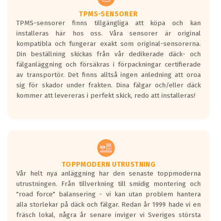
Ett däck med två svarta vågor är redan
godkända för år 2016 nya regelverk.
TPMS-SENSORER
TPMS-sensorer finns tillgängliga att köpa och kan
Ett däck med en svart våg kommer vara
installeras här hos oss. Våra sensorer är original
minst tre decibel tystare än det
kompatibla och fungerar exakt som original-sensorerna.
regelverk som börjar gälla 2016.
Din beställning skickas från vår dedikerade däck- och
fälganläggning och försäkras i förpackningar certifierade
av transportör. Det finns alltså ingen anledning att oroa
sig för skador under frakten. Dina fälgar och/eller däck
kommer att levereras i perfekt skick, redo att installeras!
TOPPMODERN UTRUSTNING
Vår helt nya anläggning har den senaste toppmoderna
utrustningen. Från tillverkning till smidig montering och
"road force" balansering - vi kan utan problem hantera
alla storlekar på däck och fälgar. Redan år 1999 hade vi en
fräsch lokal, några år senare inviger vi Sveriges största