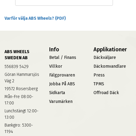
Varför välja ABS Wheels? (PDF)
Info
Applikationer
ABS WHEELS
Betal / Finans
Däckväljare
SWEDEN AB
Villkor
Däckomvandlare
556839 5429
Göran Hammarsjös
Fälgprovaren
Press
Väg 2
Jobba På ABS
TPMS
19572 Rosersberg
Sidkarta
Offroad Däck
Mån-Fre 08:00-
Varumärken
17:00
Lunchstängt 12:00-
13:00
Bankgiro: 5300-
1194