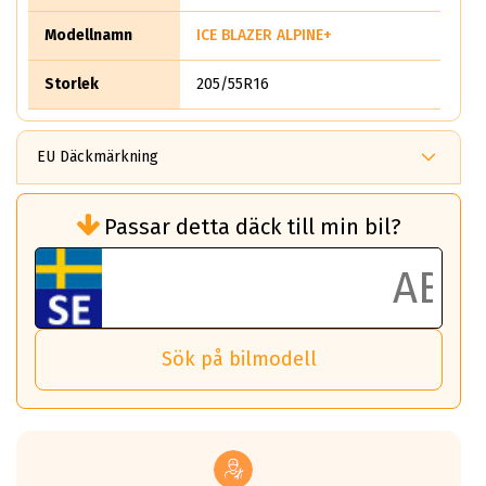
Modellnamn
ICE BLAZER ALPINE+
Storlek
205/55R16
EU Däckmärkning
Rullmotstånd (Som har en inverkan på
Passar detta däck till min bil?
bränsleförbrukningen)
Det ska vara en betygsskala från klass A
till G för rullmotstånd.
Ett klass A däck kommer ha 6,5% bättre
bränsleförbrukning än ett klass G däck.
Det betyder att om man kör 10,000 km,
Sök på bilmodell
så sparar man 50 liter bränsle med ett
klass A däck gentemot ett klass G däck.
Detta är genomsnittet; beroende på väg
underlaget, vilken rutt du kör, samt
vilken körstil du använder.