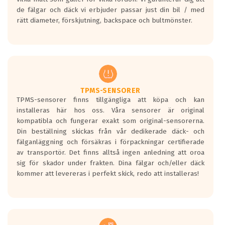
bullernivå markeras med svarta vågor
de fälgar och däck vi erbjuder passar just din bil / med
medans de vita vågorna påvisar om det är
rätt diameter, förskjutning, backspace och bultmönster.
ett tyst däck.
Ett däck med tre svarta vågor uppnår de
europeiska kraven som finns i dagsläget,
men är inte längre tillåtna enligt nya
regelverket som introduceras år 2016.
Ett däck med två svarta vågor är redan
godkända för år 2016 nya regelverk.
TPMS-SENSORER
TPMS-sensorer finns tillgängliga att köpa och kan
Ett däck med en svart våg kommer vara
installeras här hos oss. Våra sensorer är original
minst tre decibel tystare än det
kompatibla och fungerar exakt som original-sensorerna.
regelverk som börjar gälla 2016.
Din beställning skickas från vår dedikerade däck- och
fälganläggning och försäkras i förpackningar certifierade
av transportör. Det finns alltså ingen anledning att oroa
sig för skador under frakten. Dina fälgar och/eller däck
kommer att levereras i perfekt skick, redo att installeras!