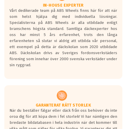
Våtgrepp egenskaper:
IN-HOUSE EXPERTER
Vårt dedikerade team på ABS Wheels finns här för att när
Betygsskalan är satt A till F. Där A påvisar
som helst hjälpa dig med individuella lösningar.
den kortaste bromssträckan och F är den
Specialisterna på ABS Wheels är alla utbildade enligt
längsta.
branschens högsta standard. Samtliga däckexperter hos
Inga D eller G betyg delas ut för
oss har minst 5 års erfarenhet, trots den långa
personbilar och lätta lastbilar.
erfarenheten så slutar vi aldrig att utbilda vår personal,
Betyget sätts efter ett test där däcken
ett exempel på detta är däckskolan som 2020 utbildade
skall bromsa in på en väg där det ligger
ABS. Däckskolan drivs av Sveriges fordonsverkstäders
0.5-1.5 mm vatten.
förening som innehar över 2000 svenska verkstäder under
I 80km/h kommer skillnaden på
sin ryggrad.
bromssträckan vara fyra billängder( ca
18meter) mellan däck med betyg A
gentemot F.
Bullernivån:
Vid körning i över 50km/h brukar
rullmotståndets ljud överträffa
GARANTERAT RÄTT STORLEK
När du beställer fälgar eller däck från oss behöver du inte
motorljudet.
oroa dig för att köpa dem i fel storlek! Vi har nämligen den
På däckmärkningen kommer det finnas
bredaste bildatabasen i hela industrin när det kommer till
en symbol av ett däck med vågar. Hög
vilka mått som gäller för vilka fordon. Vi garanterar dig att