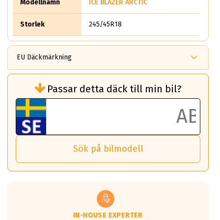
Modellnamn
ICE BLAZER ARCTIC
Storlek
245/45R18
EU Däckmärkning
Rullmotstånd (Som har en inverkan på
Passar detta däck till min bil?
bränsleförbrukningen)
Det ska vara en betygsskala från klass A
till G för rullmotstånd.
Ett klass A däck kommer ha 6,5% bättre
bränsleförbrukning än ett klass G däck.
Det betyder att om man kör 10,000 km,
Sök på bilmodell
så sparar man 50 liter bränsle med ett
klass A däck gentemot ett klass G däck.
Detta är genomsnittet; beroende på väg
underlaget, vilken rutt du kör, samt
vilken körstil du använder.
Våtgrepp egenskaper:
IN-HOUSE EXPERTER