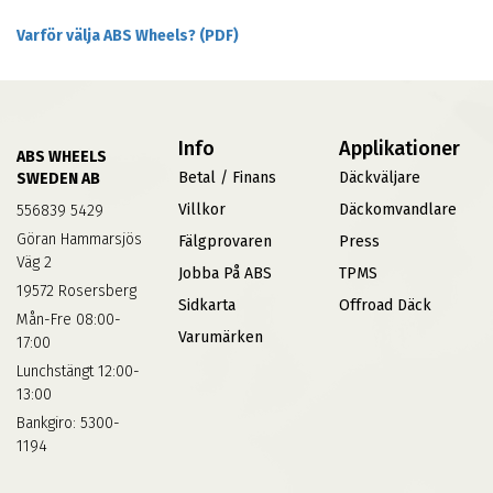
Varför välja ABS Wheels? (PDF)
Info
Applikationer
ABS WHEELS
Betal / Finans
Däckväljare
SWEDEN AB
Villkor
Däckomvandlare
556839 5429
Göran Hammarsjös
Fälgprovaren
Press
Väg 2
Jobba På ABS
TPMS
19572 Rosersberg
Sidkarta
Offroad Däck
Mån-Fre 08:00-
Varumärken
17:00
Lunchstängt 12:00-
13:00
Bankgiro: 5300-
1194