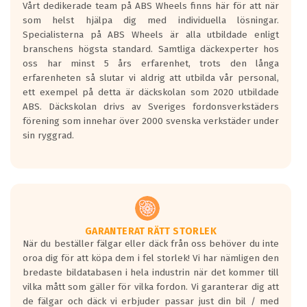
Vårt dedikerade team på ABS Wheels finns här för att när
Betygsskalan är satt A till F. Där A påvisar
som helst hjälpa dig med individuella lösningar.
den kortaste bromssträckan och F är den
Specialisterna på ABS Wheels är alla utbildade enligt
längsta.
branschens högsta standard. Samtliga däckexperter hos
Inga D eller G betyg delas ut för
oss har minst 5 års erfarenhet, trots den långa
personbilar och lätta lastbilar.
erfarenheten så slutar vi aldrig att utbilda vår personal,
Betyget sätts efter ett test där däcken
ett exempel på detta är däckskolan som 2020 utbildade
skall bromsa in på en väg där det ligger
ABS. Däckskolan drivs av Sveriges fordonsverkstäders
0.5-1.5 mm vatten.
förening som innehar över 2000 svenska verkstäder under
I 80km/h kommer skillnaden på
sin ryggrad.
bromssträckan vara fyra billängder( ca
18meter) mellan däck med betyg A
gentemot F.
Bullernivån:
Vid körning i över 50km/h brukar
rullmotståndets ljud överträffa
GARANTERAT RÄTT STORLEK
När du beställer fälgar eller däck från oss behöver du inte
motorljudet.
oroa dig för att köpa dem i fel storlek! Vi har nämligen den
På däckmärkningen kommer det finnas
bredaste bildatabasen i hela industrin när det kommer till
en symbol av ett däck med vågar. Hög
vilka mått som gäller för vilka fordon. Vi garanterar dig att
bullernivå markeras med svarta vågor
de fälgar och däck vi erbjuder passar just din bil / med
medans de vita vågorna påvisar om det är