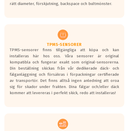
rätt diameter, förskjutning, backspace och bultmönster.
ett tyst däck.
Ett däck med tre svarta vågor uppnår de
europeiska kraven som finns i dagsläget,
men är inte längre tillåtna enligt nya
regelverket som introduceras år 2016.
Ett däck med två svarta vågor är redan
godkända för år 2016 nya regelverk.
TPMS-SENSORER
TPMS-sensorer finns tillgängliga att köpa och kan
Ett däck med en svart våg kommer vara
installeras här hos oss. Våra sensorer är original
minst tre decibel tystare än det
kompatibla och fungerar exakt som original-sensorerna.
regelverk som börjar gälla 2016.
Din beställning skickas från vår dedikerade däck- och
fälganläggning och försäkras i förpackningar certifierade
av transportör. Det finns alltså ingen anledning att oroa
sig för skador under frakten. Dina fälgar och/eller däck
kommer att levereras i perfekt skick, redo att installeras!