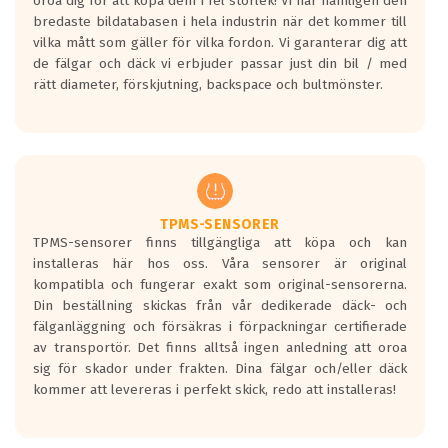
oroa dig för att köpa dem i fel storlek! Vi har nämligen den
På däckmärkningen kommer det finnas
bredaste bildatabasen i hela industrin när det kommer till
en symbol av ett däck med vågar. Hög
vilka mått som gäller för vilka fordon. Vi garanterar dig att
bullernivå markeras med svarta vågor
de fälgar och däck vi erbjuder passar just din bil / med
medans de vita vågorna påvisar om det är
rätt diameter, förskjutning, backspace och bultmönster.
ett tyst däck.
Ett däck med tre svarta vågor uppnår de
europeiska kraven som finns i dagsläget,
men är inte längre tillåtna enligt nya
regelverket som introduceras år 2016.
Ett däck med två svarta vågor är redan
godkända för år 2016 nya regelverk.
TPMS-SENSORER
TPMS-sensorer finns tillgängliga att köpa och kan
Ett däck med en svart våg kommer vara
installeras här hos oss. Våra sensorer är original
minst tre decibel tystare än det
kompatibla och fungerar exakt som original-sensorerna.
regelverk som börjar gälla 2016.
Din beställning skickas från vår dedikerade däck- och
fälganläggning och försäkras i förpackningar certifierade
av transportör. Det finns alltså ingen anledning att oroa
sig för skador under frakten. Dina fälgar och/eller däck
kommer att levereras i perfekt skick, redo att installeras!