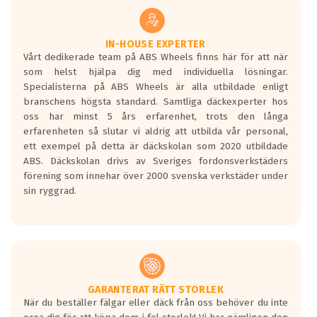
underlaget, vilken rutt du kör, samt
vilken körstil du använder.
Våtgrepp egenskaper:
IN-HOUSE EXPERTER
Vårt dedikerade team på ABS Wheels finns här för att när
Betygsskalan är satt A till F. Där A påvisar
som helst hjälpa dig med individuella lösningar.
den kortaste bromssträckan och F är den
Specialisterna på ABS Wheels är alla utbildade enligt
längsta.
branschens högsta standard. Samtliga däckexperter hos
Inga D eller G betyg delas ut för
oss har minst 5 års erfarenhet, trots den långa
personbilar och lätta lastbilar.
erfarenheten så slutar vi aldrig att utbilda vår personal,
Betyget sätts efter ett test där däcken
ett exempel på detta är däckskolan som 2020 utbildade
skall bromsa in på en väg där det ligger
ABS. Däckskolan drivs av Sveriges fordonsverkstäders
0.5-1.5 mm vatten.
förening som innehar över 2000 svenska verkstäder under
I 80km/h kommer skillnaden på
sin ryggrad.
bromssträckan vara fyra billängder( ca
18meter) mellan däck med betyg A
gentemot F.
Bullernivån:
Vid körning i över 50km/h brukar
rullmotståndets ljud överträffa
GARANTERAT RÄTT STORLEK
När du beställer fälgar eller däck från oss behöver du inte
motorljudet.