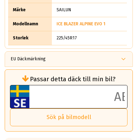
Märke
SAILUN
Modellnamn
ICE BLAZER ALPINE EVO 1
Storlek
225/45R17
EU Däckmärkning
Rullmotstånd (Som har en inverkan på
Passar detta däck till min bil?
bränsleförbrukningen)
Det ska vara en betygsskala från klass A
till G för rullmotstånd.
Ett klass A däck kommer ha 6,5% bättre
bränsleförbrukning än ett klass G däck.
Det betyder att om man kör 10,000 km,
Sök på bilmodell
så sparar man 50 liter bränsle med ett
klass A däck gentemot ett klass G däck.
Detta är genomsnittet; beroende på väg