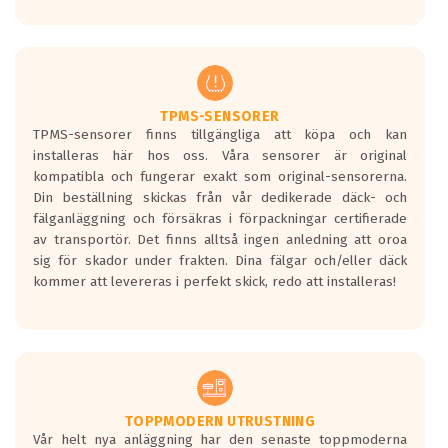
Ett däck med tre svarta vågor uppnår de
europeiska kraven som finns i dagsläget,
men är inte längre tillåtna enligt nya
regelverket som introduceras år 2016.
Ett däck med två svarta vågor är redan
godkända för år 2016 nya regelverk.
TPMS-SENSORER
TPMS-sensorer finns tillgängliga att köpa och kan
Ett däck med en svart våg kommer vara
installeras här hos oss. Våra sensorer är original
minst tre decibel tystare än det
kompatibla och fungerar exakt som original-sensorerna.
regelverk som börjar gälla 2016.
Din beställning skickas från vår dedikerade däck- och
fälganläggning och försäkras i förpackningar certifierade
av transportör. Det finns alltså ingen anledning att oroa
sig för skador under frakten. Dina fälgar och/eller däck
kommer att levereras i perfekt skick, redo att installeras!
TOPPMODERN UTRUSTNING
Vår helt nya anläggning har den senaste toppmoderna