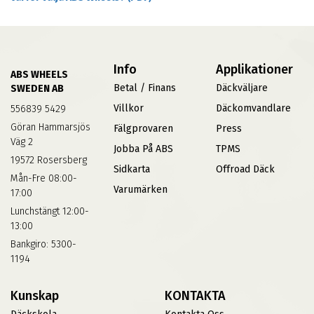
Info
Applikationer
ABS WHEELS
Betal / Finans
Däckväljare
SWEDEN AB
Villkor
Däckomvandlare
556839 5429
Göran Hammarsjös
Fälgprovaren
Press
Väg 2
Jobba På ABS
TPMS
19572 Rosersberg
Sidkarta
Offroad Däck
Mån-Fre 08:00-
Varumärken
17:00
Lunchstängt 12:00-
13:00
Bankgiro: 5300-
1194
Kunskap
KONTAKTA