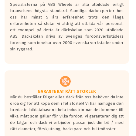
den kortaste bromssträckan och F är den
Specialisterna på ABS Wheels är alla utbildade enligt
längsta.
branschens högsta standard. Samtliga däckexperter hos
Inga D eller G betyg delas ut för
oss har minst 5 års erfarenhet, trots den långa
personbilar och lätta lastbilar.
erfarenheten så slutar vi aldrig att utbilda vår personal,
Betyget sätts efter ett test där däcken
ett exempel på detta är däckskolan som 2020 utbildade
skall bromsa in på en väg där det ligger
ABS. Däckskolan drivs av Sveriges fordonsverkstäders
0.5-1.5 mm vatten.
förening som innehar över 2000 svenska verkstäder under
I 80km/h kommer skillnaden på
sin ryggrad.
bromssträckan vara fyra billängder( ca
18meter) mellan däck med betyg A
gentemot F.
Bullernivån:
Vid körning i över 50km/h brukar
rullmotståndets ljud överträffa
GARANTERAT RÄTT STORLEK
När du beställer fälgar eller däck från oss behöver du inte
motorljudet.
oroa dig för att köpa dem i fel storlek! Vi har nämligen den
På däckmärkningen kommer det finnas
bredaste bildatabasen i hela industrin när det kommer till
en symbol av ett däck med vågar. Hög
vilka mått som gäller för vilka fordon. Vi garanterar dig att
bullernivå markeras med svarta vågor
de fälgar och däck vi erbjuder passar just din bil / med
medans de vita vågorna påvisar om det är
rätt diameter, förskjutning, backspace och bultmönster.
ett tyst däck.