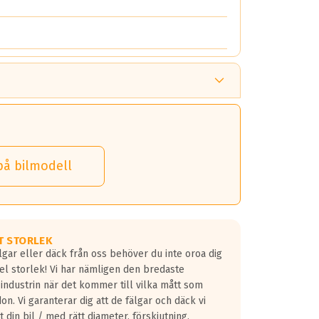
på bilmodell
T STORLEK
lgar eller däck från oss behöver du inte oroa dig
fel storlek! Vi har nämligen den bredaste
 industrin när det kommer till vilka mått som
don. Vi garanterar dig att de fälgar och däck vi
 din bil / med rätt diameter, förskjutning,