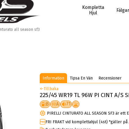
Kompletta
Fälga
Hjul
nturato all season sf3
Information
Tipsa En Vän
Recensioner
Tillbaka
225/45 WR19 TL 96W PI CINT A/S S
71
B
A
PIRELLI CINTURATO ALL SEASON SF3 är ett E
FRI FRAKT vid komplettahjul (4st) *gäller på