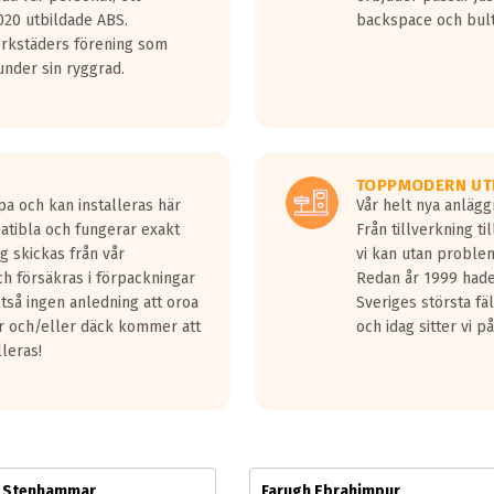
jud överträffa motorljudet.
20 utbildade ABS.
backspace och bul
v ett däck med vågar. Hög bullernivå markeras med svarta vågor
erkstäders förening som
däck.
nder sin ryggrad.
 kraven som finns i dagsläget, men är inte längre tillåtna enligt nya
ör år 2016 nya regelverk.
ecibel tystare än det regelverk som börjar gälla 2016.
TOPPMODERN UT
pa och kan installeras här
Vår helt nya anläg
patibla och fungerar exakt
Från tillverkning t
g skickas från vår
vi kan utan problem
h försäkras i förpackningar
Redan år 1999 hade 
lltså ingen anledning att oroa
Sveriges största fä
ar och/eller däck kommer att
och idag sitter vi 
lleras!
m Stenhammar
Farugh Ebrahimpur