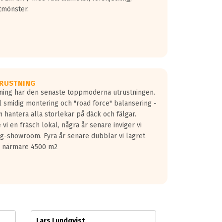
tmönster.
RUSTNING
gning har den senaste toppmoderna utrustningen.
ill smidig montering och "road force" balansering -
 hantera alla storlekar på däck och fälgar.
vi en fräsch lokal, några år senare inviger vi
lg-showroom. Fyra år senare dubblar vi lagret
på närmare 4500 m2
Lars Lundqvist