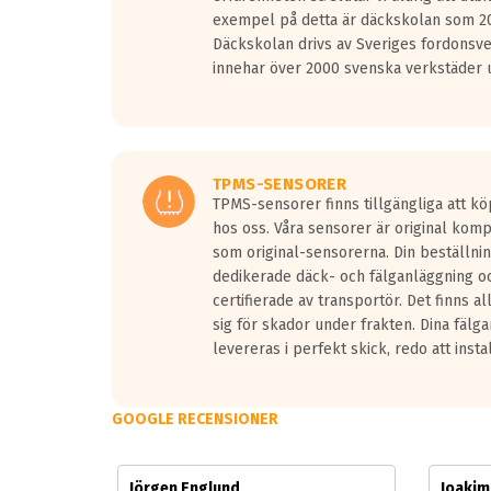
Vid körning i över 50km/h brukar rullmotståndets l
exempel på detta är däckskolan som 20
På däckmärkningen kommer det finnas en symbol a
Däckskolan drivs av Sveriges fordonsv
medans de vita vågorna påvisar om det är ett tyst 
innehar över 2000 svenska verkstäder u
Ett däck med tre svarta vågor uppnår de europeiska
regelverket som introduceras år 2016.
Ett däck med två svarta vågor är redan godkända f
Ett däck med en svart våg kommer vara minst tre d
TPMS-SENSORER
TPMS-sensorer finns tillgängliga att kö
hos oss. Våra sensorer är original kom
som original-sensorerna. Din beställnin
dedikerade däck- och fälganläggning oc
certifierade av transportör. Det finns a
sig för skador under frakten. Dina fälg
levereras i perfekt skick, redo att insta
GOOGLE RECENSIONER
Jörgen Englund
Joaki