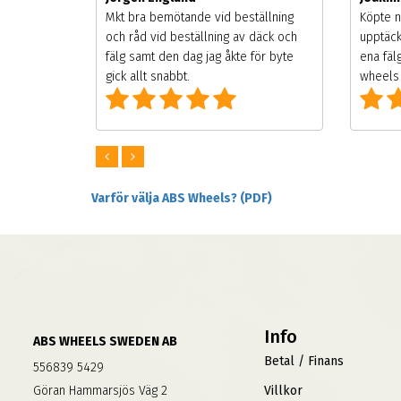
songen.
Mkt bra bemötande vid beställning
Köpte n
g men
och råd vid beställning av däck och
upptäck
digt
fälg samt den dag jag åkte för byte
ena fäl
om alla
gick allt snabbt.
wheels 
Varför välja ABS Wheels? (PDF)
Info
ABS WHEELS SWEDEN AB
Betal / Finans
556839 5429
Göran Hammarsjös Väg 2
Villkor