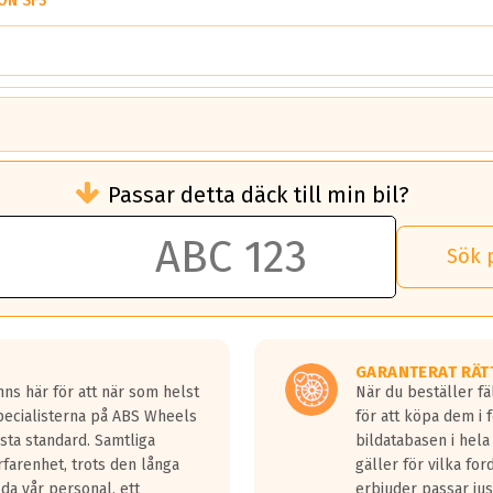
ON SF3
brukningen)
Passar detta däck till min bil?
 rullmotstånd.
brukning än ett klass G däck.
an 50 liter bränsle med ett klass A däck gentemot ett klass G däck.
Sök 
 vilken rutt du kör, samt vilken körstil du använder.
rtaste bromssträckan och F är den längsta.
tta lastbilar.
GARANTERAT RÄT
a in på en väg där det ligger 0.5-1.5 mm vatten.
ns här för att när som helst
När du beställer fä
a fyra billängder( ca 18meter) mellan däck med betyg A gentemot
Specialisterna på ABS Wheels
för att köpa dem i 
sta standard. Samtliga
bildatabasen i hela
rfarenhet, trots den långa
gäller för vilka for
lda vår personal, ett
erbjuder passar just