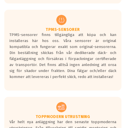
europeiska kraven som finns i dagsläget,
men är inte längre tillåtna enligt nya
regelverket som introduceras år 2016.
Ett däck med två svarta vågor är redan
godkända för år 2016 nya regelverk.
TPMS-SENSORER
TPMS-sensorer finns tillgängliga att köpa och kan
Ett däck med en svart våg kommer vara
installeras här hos oss. Våra sensorer är original
minst tre decibel tystare än det
kompatibla och fungerar exakt som original-sensorerna.
regelverk som börjar gälla 2016.
Din beställning skickas från vår dedikerade däck- och
fälganläggning och försäkras i förpackningar certifierade
av transportör. Det finns alltså ingen anledning att oroa
sig för skador under frakten. Dina fälgar och/eller däck
kommer att levereras i perfekt skick, redo att installeras!
TOPPMODERN UTRUSTNING
Vår helt nya anläggning har den senaste toppmoderna
utrustningen. Från tillverkning till smidig montering och