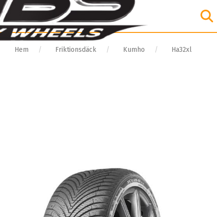
Hem
Friktionsdäck
Kumho
Ha32xl