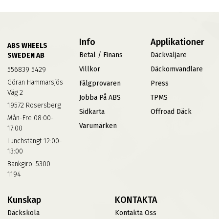
Info
Applikationer
ABS WHEELS
Betal / Finans
Däckväljare
SWEDEN AB
Villkor
Däckomvandlare
556839 5429
Göran Hammarsjös
Fälgprovaren
Press
Väg 2
Jobba På ABS
TPMS
19572 Rosersberg
Sidkarta
Offroad Däck
Mån-Fre 08:00-
Varumärken
17:00
Lunchstängt 12:00-
13:00
Bankgiro: 5300-
1194
Kunskap
KONTAKTA
Däckskola
Kontakta Oss