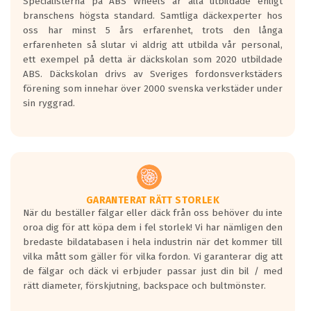
Specialisterna på ABS Wheels är alla utbildade enligt
längsta.
branschens högsta standard. Samtliga däckexperter hos
Inga D eller G betyg delas ut för
oss har minst 5 års erfarenhet, trots den långa
personbilar och lätta lastbilar.
erfarenheten så slutar vi aldrig att utbilda vår personal,
Betyget sätts efter ett test där däcken
ett exempel på detta är däckskolan som 2020 utbildade
skall bromsa in på en väg där det ligger
ABS. Däckskolan drivs av Sveriges fordonsverkstäders
0.5-1.5 mm vatten.
förening som innehar över 2000 svenska verkstäder under
I 80km/h kommer skillnaden på
sin ryggrad.
bromssträckan vara fyra billängder( ca
18meter) mellan däck med betyg A
gentemot F.
Bullernivån:
Vid körning i över 50km/h brukar
rullmotståndets ljud överträffa
GARANTERAT RÄTT STORLEK
När du beställer fälgar eller däck från oss behöver du inte
motorljudet.
oroa dig för att köpa dem i fel storlek! Vi har nämligen den
På däckmärkningen kommer det finnas
bredaste bildatabasen i hela industrin när det kommer till
en symbol av ett däck med vågar. Hög
vilka mått som gäller för vilka fordon. Vi garanterar dig att
bullernivå markeras med svarta vågor
de fälgar och däck vi erbjuder passar just din bil / med
medans de vita vågorna påvisar om det är
rätt diameter, förskjutning, backspace och bultmönster.
ett tyst däck.
Ett däck med tre svarta vågor uppnår de