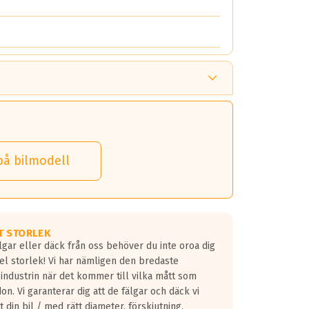
på bilmodell
T STORLEK
lgar eller däck från oss behöver du inte oroa dig
fel storlek! Vi har nämligen den bredaste
 industrin när det kommer till vilka mått som
don. Vi garanterar dig att de fälgar och däck vi
 din bil / med rätt diameter, förskjutning,