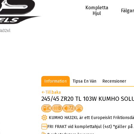
Kompletta
Fälga
Hjul
a32xl
Information
Tipsa En Vän
Recensioner
Tillbaka
245/45 ZR20 TL 103W KUMHO SOLU
72
C
B
KUMHO HA32XL är ett Europeiskt Friktionsd
FRI FRAKT vid komplettahjul (4st) *gäller på