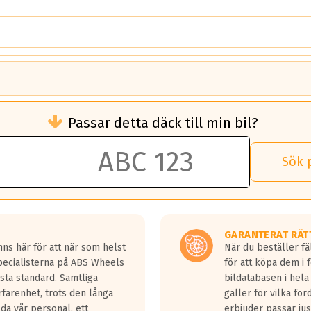
brukningen)
Passar detta däck till min bil?
 rullmotstånd.
brukning än ett klass G däck.
an 50 liter bränsle med ett klass A däck gentemot ett klass G däck.
Sök 
 vilken rutt du kör, samt vilken körstil du använder.
rtaste bromssträckan och F är den längsta.
tta lastbilar.
GARANTERAT RÄT
a in på en väg där det ligger 0.5-1.5 mm vatten.
ns här för att när som helst
När du beställer fä
a fyra billängder( ca 18meter) mellan däck med betyg A gentemot
Specialisterna på ABS Wheels
för att köpa dem i 
sta standard. Samtliga
bildatabasen i hela
rfarenhet, trots den långa
gäller för vilka for
lda vår personal, ett
erbjuder passar just