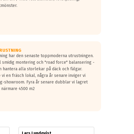
tmönster.
RUSTNING
gning har den senaste toppmoderna utrustningen.
ill smidig montering och "road force" balansering -
 hantera alla storlekar på däck och fälgar.
vi en fräsch lokal, några år senare inviger vi
lg-showroom. Fyra år senare dubblar vi lagret
på närmare 4500 m2
Lars Lundqvist