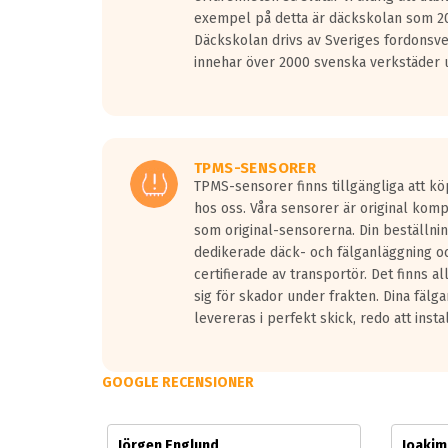
Vid körning i över 50km/h brukar rullmotståndets l
exempel på detta är däckskolan som 20
På däckmärkningen kommer det finnas en symbol a
Däckskolan drivs av Sveriges fordonsv
medans de vita vågorna påvisar om det är ett tyst 
innehar över 2000 svenska verkstäder u
Ett däck med tre svarta vågor uppnår de europeiska
regelverket som introduceras år 2016.
Ett däck med två svarta vågor är redan godkända f
Ett däck med en svart våg kommer vara minst tre d
TPMS-SENSORER
TPMS-sensorer finns tillgängliga att kö
hos oss. Våra sensorer är original kom
som original-sensorerna. Din beställnin
dedikerade däck- och fälganläggning oc
certifierade av transportör. Det finns a
sig för skador under frakten. Dina fälg
levereras i perfekt skick, redo att insta
GOOGLE RECENSIONER
Jörgen Englund
Joaki