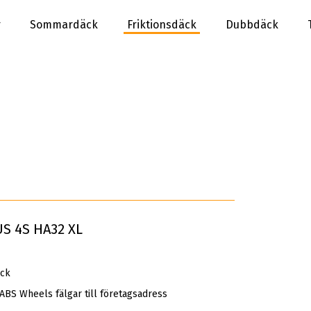
r
Sommardäck
Friktionsdäck
Dubbdäck
S 4S HA32 XL
äck
 ABS Wheels fälgar till företagsadress