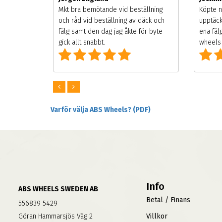
songen.
Mkt bra bemötande vid beställning
Köpte n
g men
och råd vid beställning av däck och
upptäck
digt
fälg samt den dag jag åkte för byte
ena fäl
om alla
gick allt snabbt.
wheels 
Varför välja ABS Wheels? (PDF)
Info
ABS WHEELS SWEDEN AB
Betal / Finans
556839 5429
Göran Hammarsjös Väg 2
Villkor