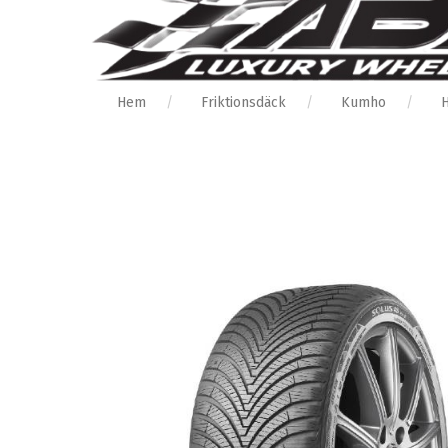
Hem
Friktionsdäck
Kumho
H