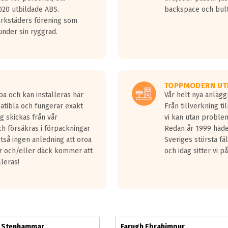
jud överträffa motorljudet.
20 utbildade ABS.
backspace och bul
v ett däck med vågar. Hög bullernivå markeras med svarta vågor
erkstäders förening som
däck.
nder sin ryggrad.
 kraven som finns i dagsläget, men är inte längre tillåtna enligt nya
ör år 2016 nya regelverk.
ecibel tystare än det regelverk som börjar gälla 2016.
TOPPMODERN UT
pa och kan installeras här
Vår helt nya anläg
patibla och fungerar exakt
Från tillverkning t
g skickas från vår
vi kan utan problem
h försäkras i förpackningar
Redan år 1999 hade 
lltså ingen anledning att oroa
Sveriges största fä
ar och/eller däck kommer att
och idag sitter vi 
lleras!
m Stenhammar
Farugh Ebrahimpur