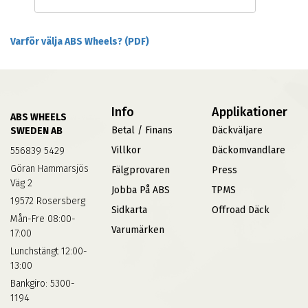
Varför välja ABS Wheels? (PDF)
Info
Applikationer
ABS WHEELS
Betal / Finans
Däckväljare
SWEDEN AB
Villkor
Däckomvandlare
556839 5429
Göran Hammarsjös
Fälgprovaren
Press
Väg 2
Jobba På ABS
TPMS
19572 Rosersberg
Sidkarta
Offroad Däck
Mån-Fre 08:00-
Varumärken
17:00
Lunchstängt 12:00-
13:00
Bankgiro: 5300-
1194