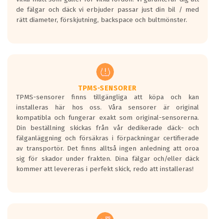
bullernivå markeras med svarta vågor
de fälgar och däck vi erbjuder passar just din bil / med
medans de vita vågorna påvisar om det är
rätt diameter, förskjutning, backspace och bultmönster.
ett tyst däck.
Ett däck med tre svarta vågor uppnår de
europeiska kraven som finns i dagsläget,
men är inte längre tillåtna enligt nya
regelverket som introduceras år 2016.
Ett däck med två svarta vågor är redan
godkända för år 2016 nya regelverk.
TPMS-SENSORER
TPMS-sensorer finns tillgängliga att köpa och kan
Ett däck med en svart våg kommer vara
installeras här hos oss. Våra sensorer är original
minst tre decibel tystare än det
kompatibla och fungerar exakt som original-sensorerna.
regelverk som börjar gälla 2016.
Din beställning skickas från vår dedikerade däck- och
fälganläggning och försäkras i förpackningar certifierade
av transportör. Det finns alltså ingen anledning att oroa
sig för skador under frakten. Dina fälgar och/eller däck
kommer att levereras i perfekt skick, redo att installeras!