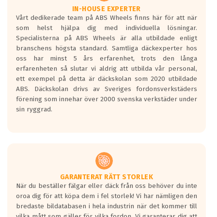
Våtgrepp egenskaper:
IN-HOUSE EXPERTER
Vårt dedikerade team på ABS Wheels finns här för att när
Betygsskalan är satt A till F. Där A påvisar
som helst hjälpa dig med individuella lösningar.
den kortaste bromssträckan och F är den
Specialisterna på ABS Wheels är alla utbildade enligt
längsta.
branschens högsta standard. Samtliga däckexperter hos
Inga D eller G betyg delas ut för
oss har minst 5 års erfarenhet, trots den långa
personbilar och lätta lastbilar.
erfarenheten så slutar vi aldrig att utbilda vår personal,
Betyget sätts efter ett test där däcken
ett exempel på detta är däckskolan som 2020 utbildade
skall bromsa in på en väg där det ligger
ABS. Däckskolan drivs av Sveriges fordonsverkstäders
0.5-1.5 mm vatten.
förening som innehar över 2000 svenska verkstäder under
I 80km/h kommer skillnaden på
sin ryggrad.
bromssträckan vara fyra billängder( ca
18meter) mellan däck med betyg A
gentemot F.
Bullernivån:
Vid körning i över 50km/h brukar
rullmotståndets ljud överträffa
GARANTERAT RÄTT STORLEK
När du beställer fälgar eller däck från oss behöver du inte
motorljudet.
oroa dig för att köpa dem i fel storlek! Vi har nämligen den
På däckmärkningen kommer det finnas
bredaste bildatabasen i hela industrin när det kommer till
en symbol av ett däck med vågar. Hög
vilka mått som gäller för vilka fordon. Vi garanterar dig att