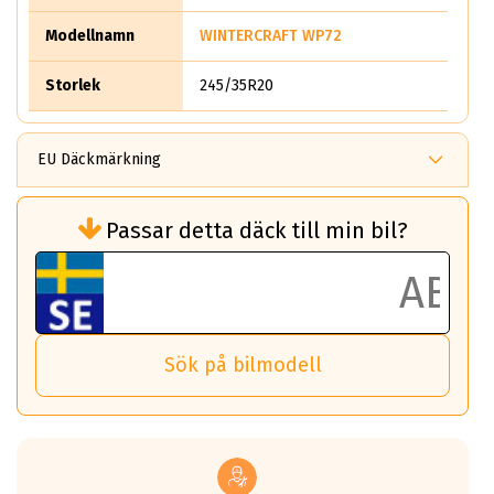
Modellnamn
WINTERCRAFT WP72
Storlek
245/35R20
EU Däckmärkning
Rullmotstånd (Som har en inverkan på
Passar detta däck till min bil?
bränsleförbrukningen)
Det ska vara en betygsskala från klass A
till G för rullmotstånd.
Ett klass A däck kommer ha 6,5% bättre
bränsleförbrukning än ett klass G däck.
Det betyder att om man kör 10,000 km,
Sök på bilmodell
så sparar man 50 liter bränsle med ett
klass A däck gentemot ett klass G däck.
Detta är genomsnittet; beroende på väg
underlaget, vilken rutt du kör, samt
vilken körstil du använder.