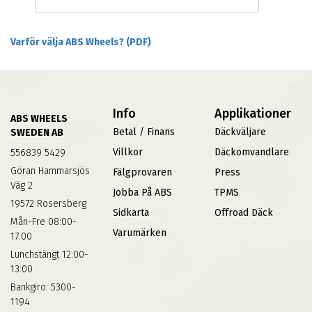
Varför välja ABS Wheels? (PDF)
Info
Applikationer
ABS WHEELS
Betal / Finans
Däckväljare
SWEDEN AB
Villkor
Däckomvandlare
556839 5429
Göran Hammarsjös
Fälgprovaren
Press
Väg 2
Jobba På ABS
TPMS
19572 Rosersberg
Sidkarta
Offroad Däck
Mån-Fre 08:00-
Varumärken
17:00
Lunchstängt 12:00-
13:00
Bankgiro: 5300-
1194