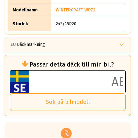
Modellnamn
WINTERCRAFT WP72
Storlek
245/45R20
EU Däckmärkning
Rullmotstånd (Som har en inverkan på
Passar detta däck till min bil?
bränsleförbrukningen)
Det ska vara en betygsskala från klass A
till G för rullmotstånd.
Ett klass A däck kommer ha 6,5% bättre
bränsleförbrukning än ett klass G däck.
Det betyder att om man kör 10,000 km,
Sök på bilmodell
så sparar man 50 liter bränsle med ett
klass A däck gentemot ett klass G däck.
Detta är genomsnittet; beroende på väg
underlaget, vilken rutt du kör, samt
vilken körstil du använder.