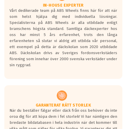
Våtgrepp egenskaper:
IN-HOUSE EXPERTER
Vårt dedikerade team på ABS Wheels finns här för att när
Betygsskalan är satt A till F. Där A påvisar
som helst hjälpa dig med individuella lösningar.
den kortaste bromssträckan och F är den
Specialisterna på ABS Wheels är alla utbildade enligt
längsta.
branschens högsta standard. Samtliga däckexperter hos
Inga D eller G betyg delas ut för
oss har minst 5 års erfarenhet, trots den långa
personbilar och lätta lastbilar.
erfarenheten så slutar vi aldrig att utbilda vår personal,
Betyget sätts efter ett test där däcken
ett exempel på detta är däckskolan som 2020 utbildade
skall bromsa in på en väg där det ligger
ABS. Däckskolan drivs av Sveriges fordonsverkstäders
0.5-1.5 mm vatten.
förening som innehar över 2000 svenska verkstäder under
I 80km/h kommer skillnaden på
sin ryggrad.
bromssträckan vara fyra billängder( ca
18meter) mellan däck med betyg A
gentemot F.
Bullernivån:
Vid körning i över 50km/h brukar
rullmotståndets ljud överträffa
GARANTERAT RÄTT STORLEK
När du beställer fälgar eller däck från oss behöver du inte
motorljudet.
oroa dig för att köpa dem i fel storlek! Vi har nämligen den
På däckmärkningen kommer det finnas
bredaste bildatabasen i hela industrin när det kommer till
en symbol av ett däck med vågar. Hög
vilka mått som gäller för vilka fordon. Vi garanterar dig att