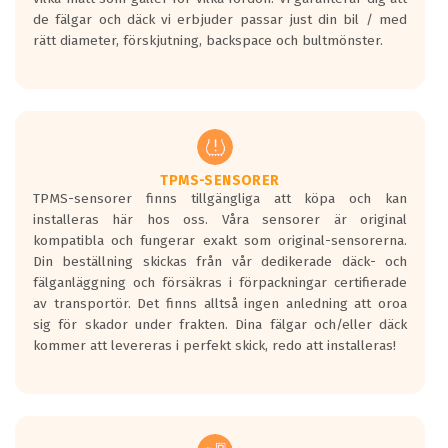
bullernivå markeras med svarta vågor
de fälgar och däck vi erbjuder passar just din bil / med
medans de vita vågorna påvisar om det är
rätt diameter, förskjutning, backspace och bultmönster.
ett tyst däck.
Ett däck med tre svarta vågor uppnår de
europeiska kraven som finns i dagsläget,
men är inte längre tillåtna enligt nya
regelverket som introduceras år 2016.
Ett däck med två svarta vågor är redan
godkända för år 2016 nya regelverk.
TPMS-SENSORER
TPMS-sensorer finns tillgängliga att köpa och kan
Ett däck med en svart våg kommer vara
installeras här hos oss. Våra sensorer är original
minst tre decibel tystare än det
kompatibla och fungerar exakt som original-sensorerna.
regelverk som börjar gälla 2016.
Din beställning skickas från vår dedikerade däck- och
fälganläggning och försäkras i förpackningar certifierade
av transportör. Det finns alltså ingen anledning att oroa
sig för skador under frakten. Dina fälgar och/eller däck
kommer att levereras i perfekt skick, redo att installeras!