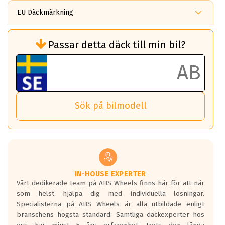
EU Däckmärkning
Rullmotstånd (Som har en inverkan på
Passar detta däck till min bil?
bränsleförbrukningen)
Det ska vara en betygsskala från klass A
till G för rullmotstånd.
Ett klass A däck kommer ha 6,5% bättre
bränsleförbrukning än ett klass G däck.
Det betyder att om man kör 10,000 km,
Sök på bilmodell
så sparar man 50 liter bränsle med ett
klass A däck gentemot ett klass G däck.
Detta är genomsnittet; beroende på väg
underlaget, vilken rutt du kör, samt
vilken körstil du använder.
Våtgrepp egenskaper:
IN-HOUSE EXPERTER
Vårt dedikerade team på ABS Wheels finns här för att när
Betygsskalan är satt A till F. Där A påvisar
som helst hjälpa dig med individuella lösningar.
den kortaste bromssträckan och F är den
Specialisterna på ABS Wheels är alla utbildade enligt
längsta.
branschens högsta standard. Samtliga däckexperter hos
Inga D eller G betyg delas ut för