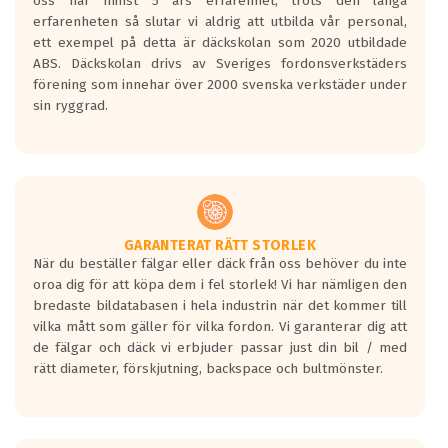
oss har minst 5 års erfarenhet, trots den långa
personbilar och lätta lastbilar.
erfarenheten så slutar vi aldrig att utbilda vår personal,
Betyget sätts efter ett test där däcken
ett exempel på detta är däckskolan som 2020 utbildade
skall bromsa in på en väg där det ligger
ABS. Däckskolan drivs av Sveriges fordonsverkstäders
0.5-1.5 mm vatten.
förening som innehar över 2000 svenska verkstäder under
I 80km/h kommer skillnaden på
sin ryggrad.
bromssträckan vara fyra billängder( ca
18meter) mellan däck med betyg A
gentemot F.
Bullernivån:
Vid körning i över 50km/h brukar
rullmotståndets ljud överträffa
GARANTERAT RÄTT STORLEK
När du beställer fälgar eller däck från oss behöver du inte
motorljudet.
oroa dig för att köpa dem i fel storlek! Vi har nämligen den
På däckmärkningen kommer det finnas
bredaste bildatabasen i hela industrin när det kommer till
en symbol av ett däck med vågar. Hög
vilka mått som gäller för vilka fordon. Vi garanterar dig att
bullernivå markeras med svarta vågor
de fälgar och däck vi erbjuder passar just din bil / med
medans de vita vågorna påvisar om det är
rätt diameter, förskjutning, backspace och bultmönster.
ett tyst däck.
Ett däck med tre svarta vågor uppnår de
europeiska kraven som finns i dagsläget,
men är inte längre tillåtna enligt nya