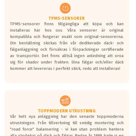
regelverket som introduceras år 2016.
Ett däck med två svarta vågor är redan
godkända för år 2016 nya regelverk.
TPMS-SENSORER
TPMS-sensorer finns tillgängliga att köpa och kan
Ett däck med en svart våg kommer vara
installeras här hos oss. Våra sensorer är original
minst tre decibel tystare än det
kompatibla och fungerar exakt som original-sensorerna.
regelverk som börjar gälla 2016.
Din beställning skickas från vår dedikerade däck- och
fälganläggning och försäkras i förpackningar certifierade
av transportör. Det finns alltså ingen anledning att oroa
sig för skador under frakten. Dina fälgar och/eller däck
kommer att levereras i perfekt skick, redo att installeras!
TOPPMODERN UTRUSTNING
Vår helt nya anläggning har den senaste toppmoderna
utrustningen. Från tillverkning till smidig montering och
"road force" balansering - vi kan utan problem hantera
alla storlekar på däck och fälgar. Redan år 1999 hade vi en