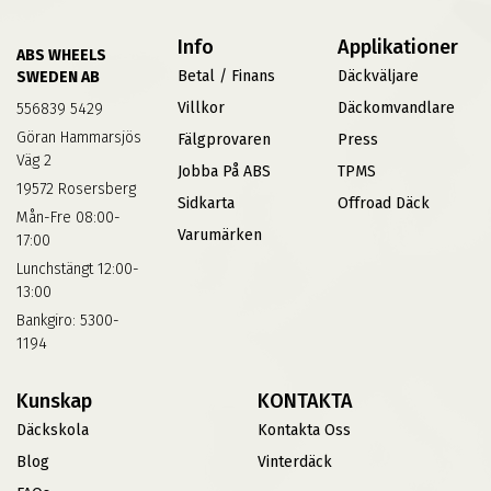
Info
Applikationer
ABS WHEELS
Betal / Finans
Däckväljare
SWEDEN AB
Villkor
Däckomvandlare
556839 5429
Göran Hammarsjös
Fälgprovaren
Press
Väg 2
Jobba På ABS
TPMS
19572 Rosersberg
Sidkarta
Offroad Däck
Mån-Fre 08:00-
Varumärken
17:00
Lunchstängt 12:00-
13:00
Bankgiro: 5300-
1194
Kunskap
KONTAKTA
Däckskola
Kontakta Oss
Blog
Vinterdäck