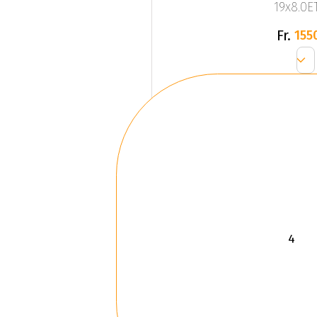
19x8.0ET
Fr.
155