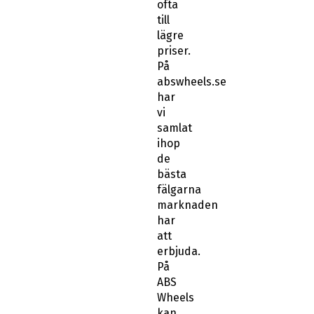
ofta
till
lägre
priser.
På
abswheels.se
har
vi
samlat
ihop
de
bästa
fälgarna
marknaden
har
att
erbjuda.
På
ABS
Wheels
kan