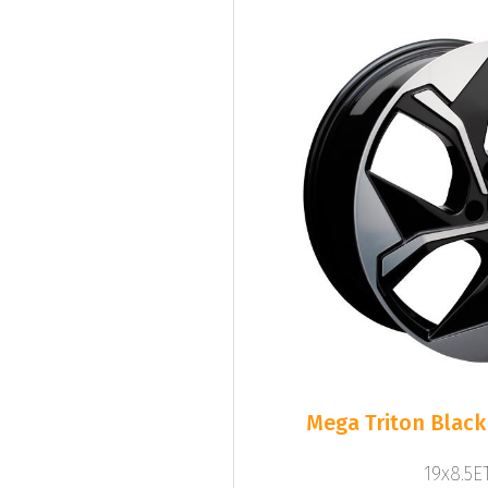
Mega Triton Black
19x8.5ET