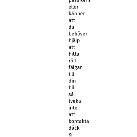
passform
eller
känner
att
du
behöver
hjälp
att
hitta
rätt
fälgar
till
din
bil
så
tveka
inte
att
kontakta
däck
&