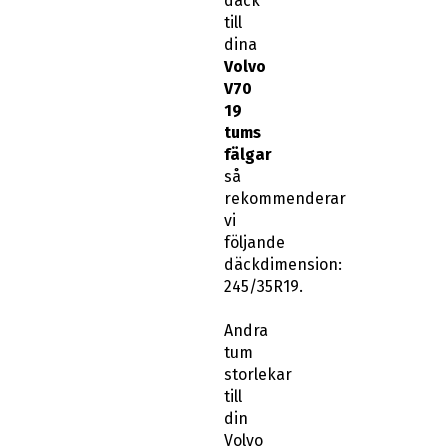
däck
till
dina
Volvo
V70
19
tums
fälgar
så
rekommenderar
vi
följande
däckdimension:
245/35R19.
Andra
tum
storlekar
till
din
Volvo