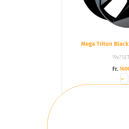
Mega Triton Black
19x7.5ET
Fr.
160