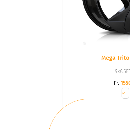
Mega Trito
19x8.5ET
Fr.
155