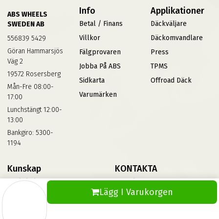
Info
Applikationer
ABS WHEELS
Betal / Finans
Däckväljare
SWEDEN AB
Villkor
Däckomvandlare
556839 5429
Göran Hammarsjös
Fälgprovaren
Press
Väg 2
Jobba På ABS
TPMS
19572 Rosersberg
Sidkarta
Offroad Däck
Mån-Fre 08:00-
Varumärken
17:00
Lunchstängt 12:00-
13:00
Bankgiro: 5300-
1194
Kunskap
KONTAKTA
Däckskola
Kontakta Oss
Lägg I Varukorgen
Blog
Vinterdäck
FAQs