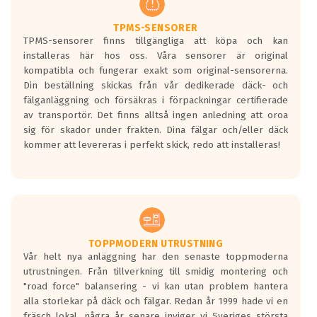
TPMS-SENSORER
TPMS-sensorer finns tillgängliga att köpa och kan
installeras här hos oss. Våra sensorer är original
kompatibla och fungerar exakt som original-sensorerna.
Din beställning skickas från vår dedikerade däck- och
fälganläggning och försäkras i förpackningar certifierade
av transportör. Det finns alltså ingen anledning att oroa
sig för skador under frakten. Dina fälgar och/eller däck
kommer att levereras i perfekt skick, redo att installeras!
TOPPMODERN UTRUSTNING
Vår helt nya anläggning har den senaste toppmoderna
utrustningen. Från tillverkning till smidig montering och
"road force" balansering - vi kan utan problem hantera
alla storlekar på däck och fälgar. Redan år 1999 hade vi en
fräsch lokal, några år senare inviger vi Sveriges största