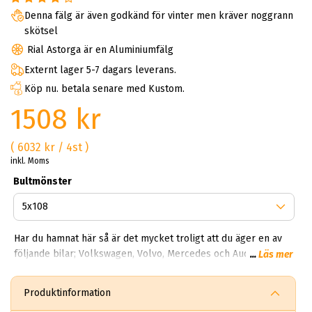
Denna fälg är även godkänd för vinter men kräver noggrann
skötsel
Rial Astorga är en Aluminiumfälg
Externt lager 5-7 dagars leverans.
Köp nu. betala senare med Kustom.
1508 kr
( 6032 kr / 4st )
inkl. Moms
Bultmönster
Har du hamnat här så är det mycket troligt att du äger en av
följande bilar; Volkswagen, Volvo, Mercedes och Audi? Det
...
Läs mer
finns många olika modeller ur Rial serien du kan välja. Hos
oss på ABS Wheels kan du hitta alla möjliga modeller från
Produktinformation
Kodiak, Torino, Norrano och Arktis. Fälgarna tillverkas i