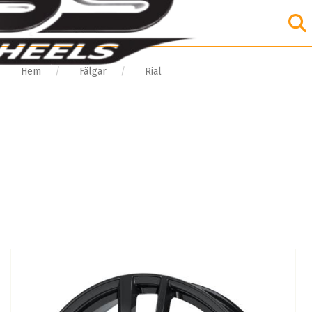
Hem
Fälgar
Rial