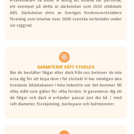
erfarenheten så slutar vi aldrig att utbilda vår personal,
ett exempel på detta är däckskolan som 2020 utbildade
ABS. Däckskolan drivs av Sveriges fordonsverkstäders
förening som innehar över 2000 svenska verkstäder under
sin ryggrad.
GARANTERAT RÄTT STORLEK
När du beställer fälgar eller däck från oss behöver du inte
oroa dig för att köpa dem i fel storlek! Vi har nämligen den
bredaste bildatabasen i hela industrin när det kommer till
vilka mått som gäller för vilka fordon. Vi garanterar dig att
de fälgar och däck vi erbjuder passar just din bil / med
rätt diameter, förskjutning, backspace och bultmönster.