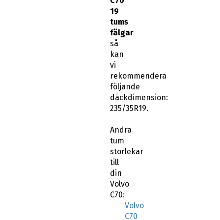
C70
19
tums
fälgar
så
kan
vi
rekommendera
följande
däckdimension:
235/35R19.
Andra
tum
storlekar
till
din
Volvo
C70:
Volvo
C70