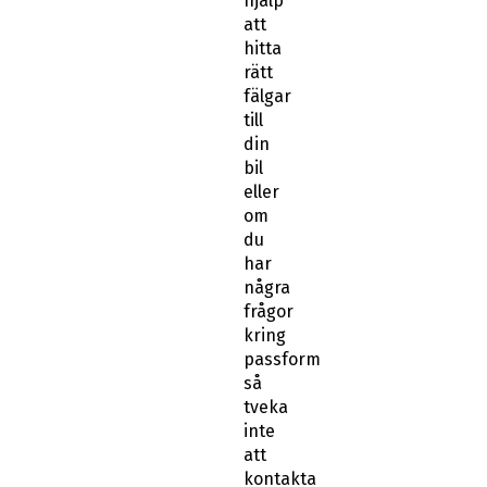
hjälp
att
hitta
rätt
fälgar
till
din
bil
eller
om
du
har
några
frågor
kring
passform
så
tveka
inte
att
kontakta