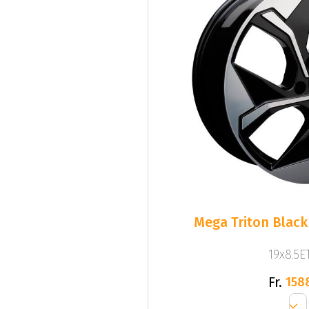
Mega Triton Black
19x8.5ET
Fr.
158