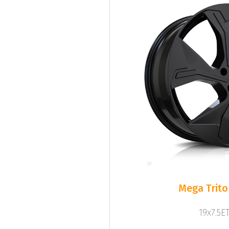
Mega Trito
19x7.5ET