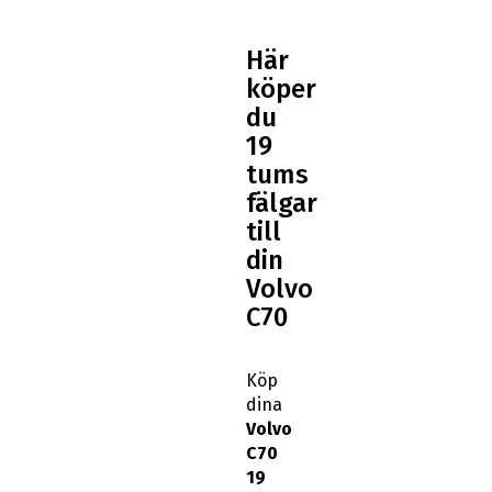
Här
köper
du
19
tums
fälgar
till
din
Volvo
C70
Köp
dina
Volvo
C70
19