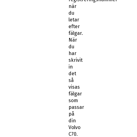
när
du
letar
efter
fälgar.
När
du
har
skrivit
in
det
så
visas
fälgar
som
passar
på
din
Volvo
C70.