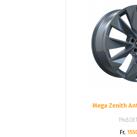
Mega Zenith Ant
19x8.0ET
Fr.
155