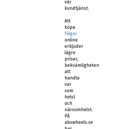
vår
kundtjänst.
Att
köpa
fälgar
online
erbjuder
lägre
priser,
bekvämligheten
att
handla
var
som
helst
och
närsomhelst.
På
abswheels.se
har