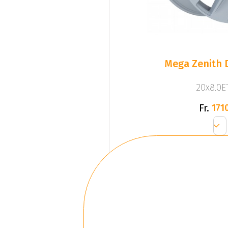
Mega Zenith D
20x8.0ET
Fr.
1710