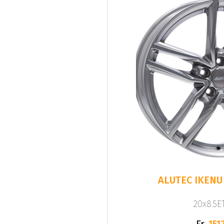
ALUTEC IKENU 
20x8.5ET
Fr.
1512