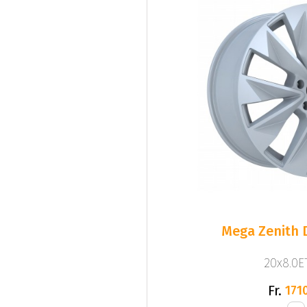
Mega Zenith D
20x8.0ET
Fr.
1710