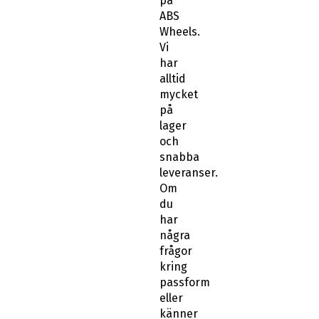
på
ABS
Wheels.
Vi
har
alltid
mycket
på
lager
och
snabba
leveranser.
Om
du
har
några
frågor
kring
passform
eller
känner