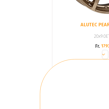
ALUTEC PEAR
20x9.0ET
Fr.
179