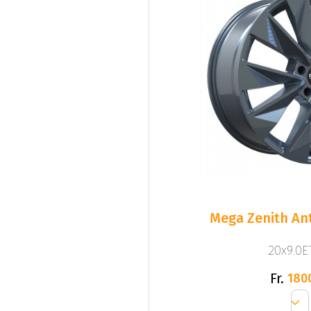
Mega Zenith Ant
20x9.0ET
Fr.
180