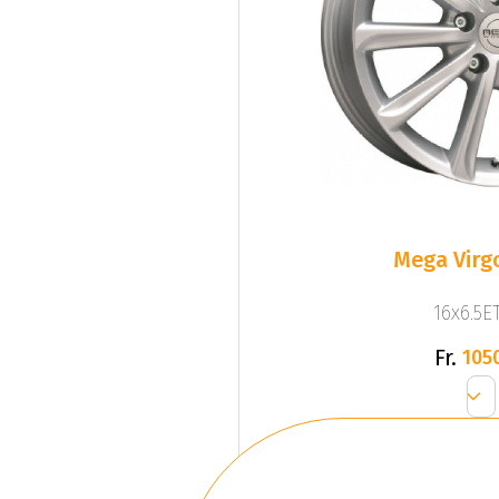
Mega Virgo
16x6.5ET
Fr.
105