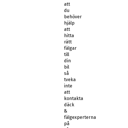
att
du
behöver
hjälp
att
hitta
rätt
fälgar
till
din
bil
så
tveka
inte
att
kontakta
däck
&
fälgexperterna
på