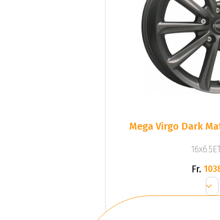
Mega Virgo Dark Mat
16x6.5ET
Fr.
103