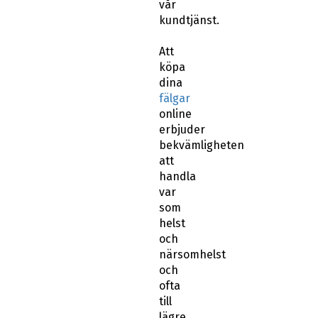
vår
kundtjänst.
Att
köpa
dina
fälgar
online
erbjuder
bekvämligheten
att
handla
var
som
helst
och
närsomhelst
och
ofta
till
lägre