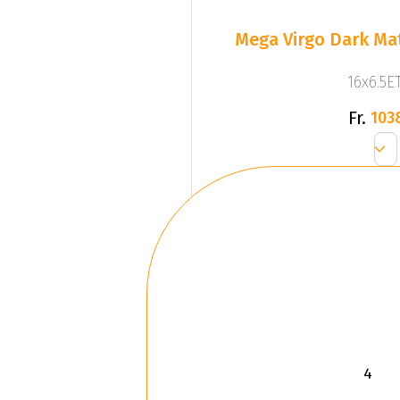
Mega Virgo Dark Mat
16x6.5ET
Fr.
103