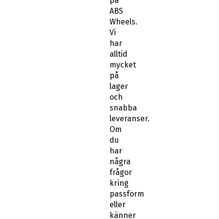
på
ABS
Wheels.
Vi
har
alltid
mycket
på
lager
och
snabba
leveranser.
Om
du
har
några
frågor
kring
passform
eller
känner