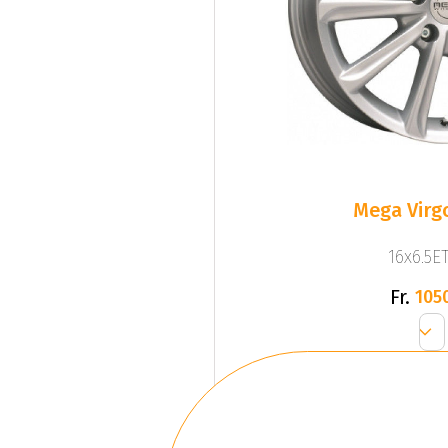
Mega Virgo
16x6.5ET
Fr.
105