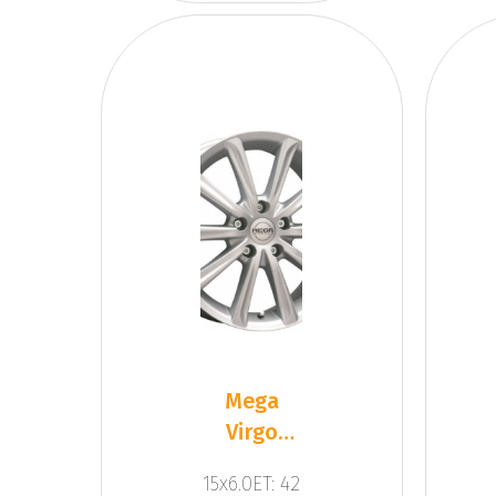
Mega
Virgo
Silver
15x6.0ET: 42