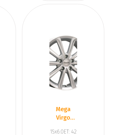
Mega
Virgo
Silver
15x6.0ET: 42