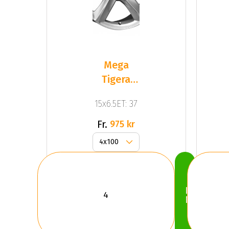
Mega
Tigera
Silver
15x6.5ET: 37
Silver
Fr.
975 kr
Köp
Nu