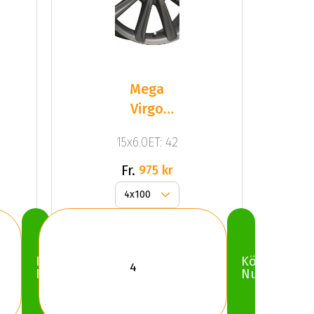
Mega
Virgo
Dark Mat
15x6.0ET: 42
Anthracite
Grey
Fr.
975 kr
Köp
Köp
Nu
Nu