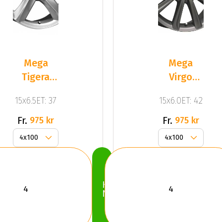
Mega
Mega
Tigera
Virgo
Silver
Dark Mat
15x6.5ET: 37
15x6.0ET: 42
Silver
Anthracite
Grey
Fr.
Fr.
975 kr
975 kr
Köp
Nu