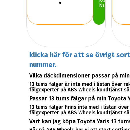
Köp
Nu
klicka här för att se övrigt sor
nummer.
Vilka däckdimensioner passar på mina
13 tums fälgar är inte med i listan över 
fälgexperter på ABS Wheels kundtjänst så k
Passar 13 tums fälgar på min Toyota Y
13 tums fälgar finns inte med i listan öv
fälgexperter på ABS Wheels kundtjänst så k
Vart kan jag köpa Toyota Yaris 13 tum
Här på ABS Wheels har vi ett stort sortimen