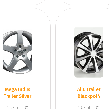
Mega Indus
Alu. Trailer
Trailer Silver
Blackpol4
13x5.0ET: 30
13x5.0ET: 30