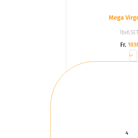
Mega Virgo
16x6.5ET
Fr.
103