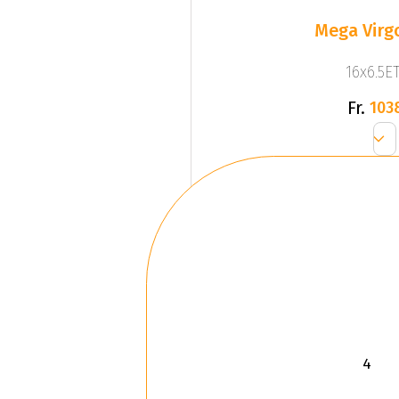
Mega Virgo
16x6.5ET
Fr.
103