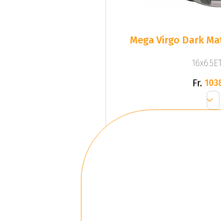
Mega Virgo Dark Mat
16x6.5ET
Fr.
103