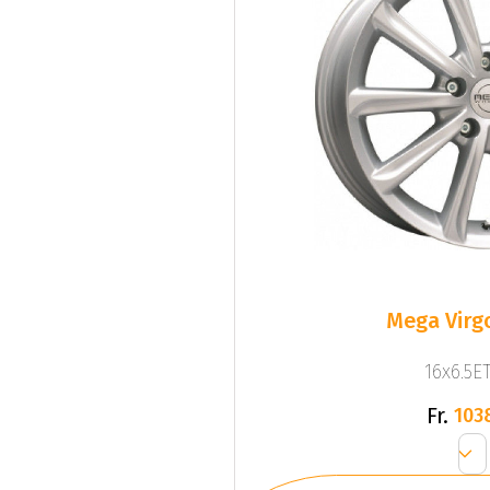
Mega Virgo
16x6.5ET
Fr.
103