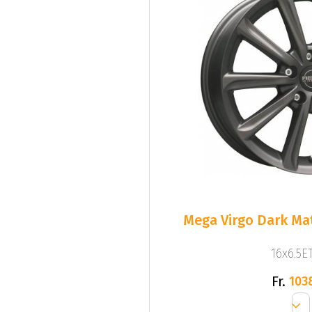
Mega Virgo Dark Mat
16x6.5ET
Fr.
103