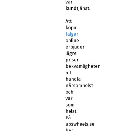
vår
kundtjänst.
Att
köpa
fälgar
online
erbjuder
lägre
priser,
bekvämligheten
att
handla
närsomhelst
och
var
som
helst.
På
abswheels.se
har