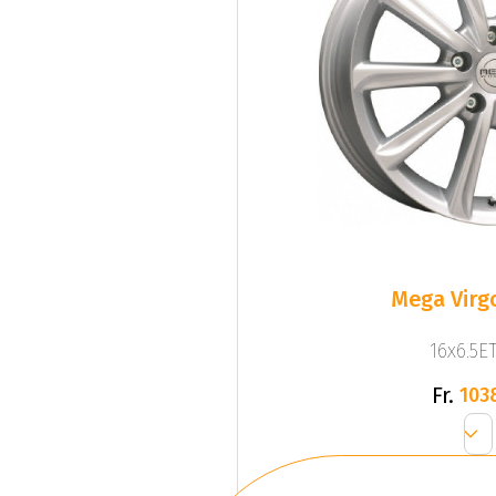
Mega Virgo
16x6.5ET
Fr.
103