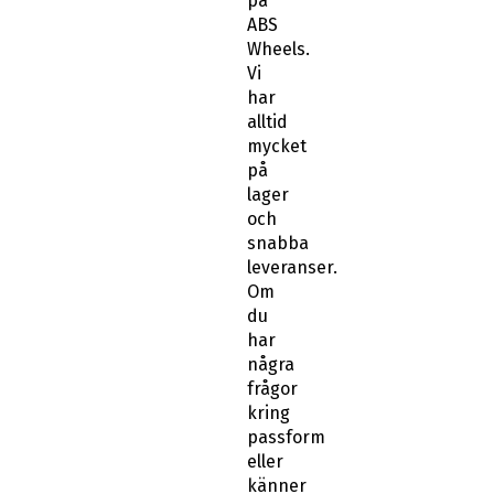
på
ABS
Wheels.
Vi
har
alltid
mycket
på
lager
och
snabba
leveranser.
Om
du
har
några
frågor
kring
passform
eller
känner