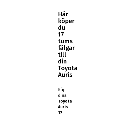
Här
köper
du
17
tums
fälgar
till
din
Toyota
Auris
Köp
dina
Toyota
Auris
17