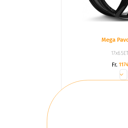
Mega Pavo
17x6.5ET
Fr.
1174