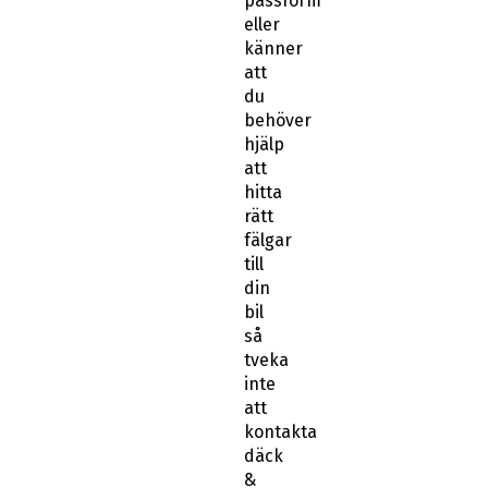
passform
eller
känner
att
du
behöver
hjälp
att
hitta
rätt
fälgar
till
din
bil
så
tveka
inte
att
kontakta
däck
&