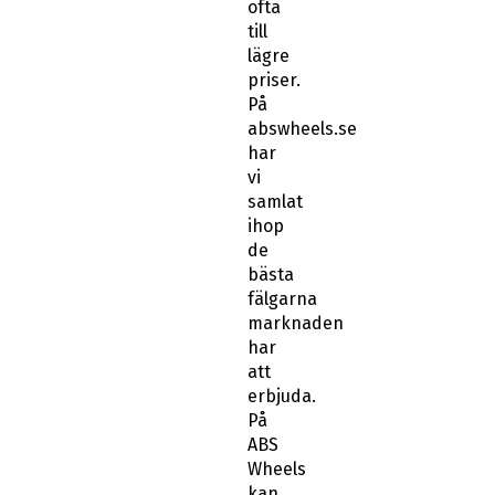
ofta
till
lägre
priser.
På
abswheels.se
har
vi
samlat
ihop
de
bästa
fälgarna
marknaden
har
att
erbjuda.
På
ABS
Wheels
kan