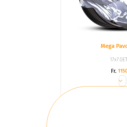
Mega Pavo
17x7.0ET
Fr.
1150