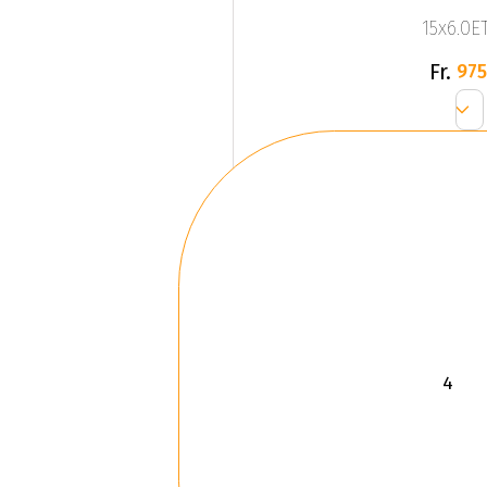
15x6.0ET
Fr.
975