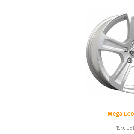
Mega Leo 
15x6.0ET