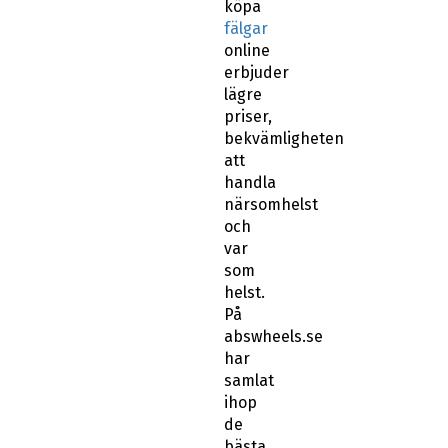
köpa
fälgar
online
erbjuder
lägre
priser,
bekvämligheten
att
handla
närsomhelst
och
var
som
helst.
På
abswheels.se
har
samlat
ihop
de
bästa