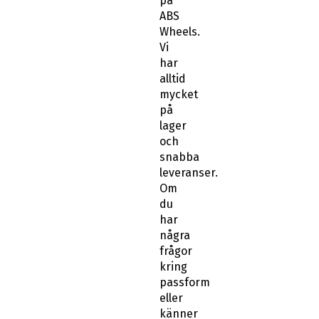
på
ABS
Wheels.
Vi
har
alltid
mycket
på
lager
och
snabba
leveranser.
Om
du
har
några
frågor
kring
passform
eller
känner