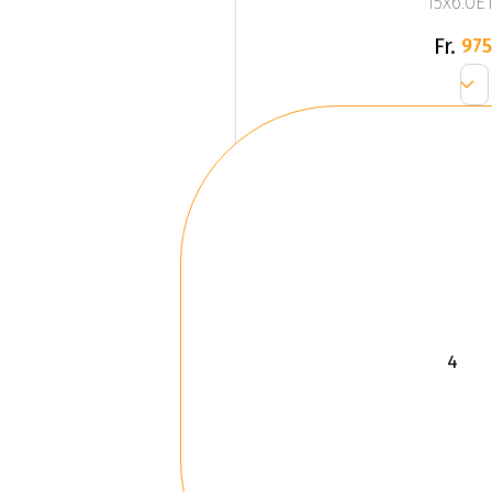
15x6.0ET
Fr.
975